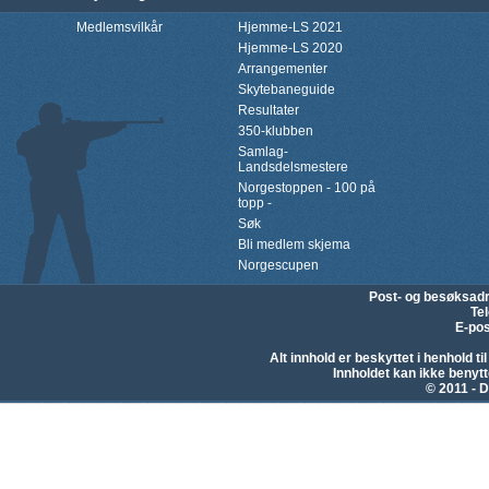
Medlemsvilkår
Hjemme-LS 2021
Hjemme-LS 2020
Arrangementer
Skytebaneguide
Resultater
350-klubben
Samlag-
Landsdelsmestere
Norgestoppen - 100 på
topp -
Søk
Bli medlem skjema
Norgescupen
Post- og besøksad
Te
E-pos
Alt innhold er beskyttet i henhold 
Innholdet kan ikke beny
© 2011 - D