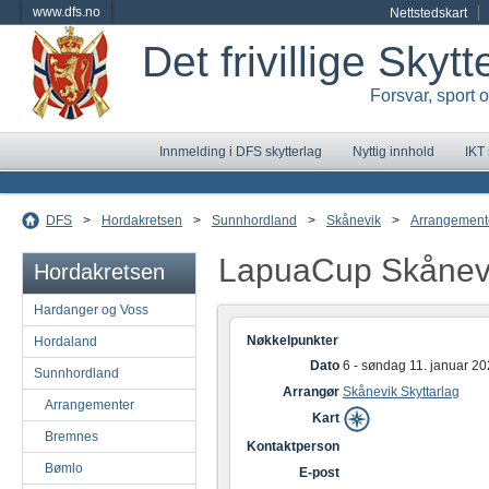
www.dfs.no
Nettstedskart
Det frivillige Skyt
Forsvar, sport 
Innmelding i DFS skytterlag
Nyttig innhold
IKT
DFS
>
Hordakretsen
>
Sunnhordland
>
Skånevik
>
Arrangement
LapuaCup Skånevi
Hordakretsen
Hardanger og Voss
Nøkkelpunkter
Hordaland
Dato
6 - søndag 11. januar 2
Sunnhordland
Arrangør
Skånevik Skyttarlag
Arrangementer
Kart
Bremnes
Kontaktperson
Bømlo
E-post