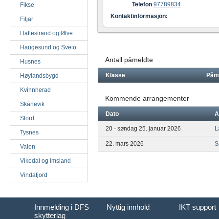
Telefon
97789834
Fikse
Kontaktinformasjon:
Fitjar
Hatlestrand og Ølve
Haugesund og Sveio
Antall påmeldte
Husnes
Klasse
Påm
Høylandsbygd
Kvinnherad
Kommende arrangementer
Skånevik
Dato
A
Stord
20 - søndag 25. januar 2026
L
Tysnes
22. mars 2026
S
Valen
Vikedal og Imsland
Vindafjord
Innmelding i DFS
Nyttig innhold
IKT support
skytterlag