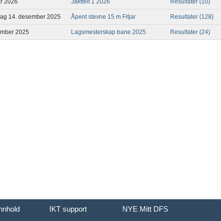
ar 2026
Jaktfelt 1 2026
Resultater (10)
dag 14. desember 2025
Åpent stevne 15 m Fitjar
Resultater (128)
ember 2025
Lagsmesterskap bane 2025
Resultater (24)
innhold
IKT support
NYE Mitt DFS