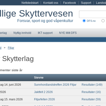
Nettstedskart
Kontakt oss
Facebook
Support
Landssk
illige Skyttervesen
Forsvar, sport og god våpenkultur
DFS.no
terlag
Nyttig innhold
IKT support
NYE Mitt DFS
d
>
Fitjar
r Skytterlag
menter siste år
Stevne
dag 14. juni 2026
Sunnhordlandstreffen 2026 Fitjar
Resultater (149)
 2026
Jaktfelt 2 2026
Resultater (16)
dag 15. mars 2026
Fitjarfelten 2026
Resultater (59)