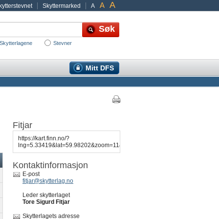
A
A
ytterstevnet
Skyttermarked
A
Skytterlagene
Stevner
Mitt DFS
Fitjar
https://kart.finn.no/?
lng=5.33419&lat=59.98202&zoom=11&mapType=normaphd&markers=5.33732,
Kontaktinformasjon
E-post
fitjar@skytterlag.no
Leder skytterlaget
Tore Sigurd Fitjar
Skytterlagets adresse