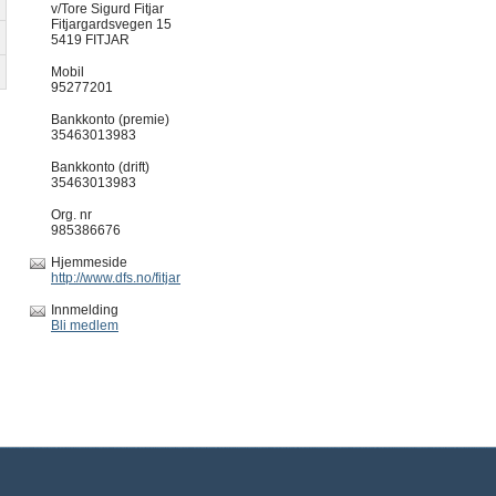
v/Tore Sigurd Fitjar
Fitjargardsvegen 15
5419 FITJAR
Mobil
95277201
Bankkonto (premie)
35463013983
Bankkonto (drift)
35463013983
Org. nr
985386676
Hjemmeside
http://www.dfs.no/fitjar
Innmelding
Bli medlem