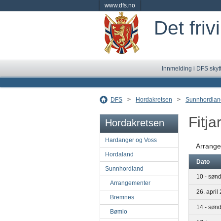
www.dfs.no
Det friv
Innmelding i DFS skyt
DFS
>
Hordakretsen
>
Sunnhordlan
Fitja
Hordakretsen
Hardanger og Voss
Arrange
Hordaland
Dato
Sunnhordland
10 - søn
Arrangementer
26. april
Bremnes
14 - søn
Bømlo