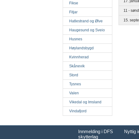
17. janu
Fikse
11 - søn
Fitjar
15. sept
Hatlestrand og Ølve
Haugesund og Sveio
Husnes
Høylandsbygd
Kvinnherad
Skånevik
Stord
Tysnes
Valen
Vikedal og Imsland
Vindafjord
Innmelding i DFS
Nyttig 
skytterlag