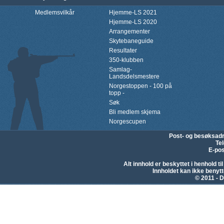
Medlemsvilkår
Hjemme-LS 2021
Hjemme-LS 2020
Arrangementer
Skytebaneguide
Resultater
350-klubben
Samlag-
Landsdelsmestere
Norgestoppen - 100 på
topp -
Søk
Bli medlem skjema
Norgescupen
Post- og besøksad
Te
E-pos
Alt innhold er beskyttet i henhold 
Innholdet kan ikke beny
© 2011 - D