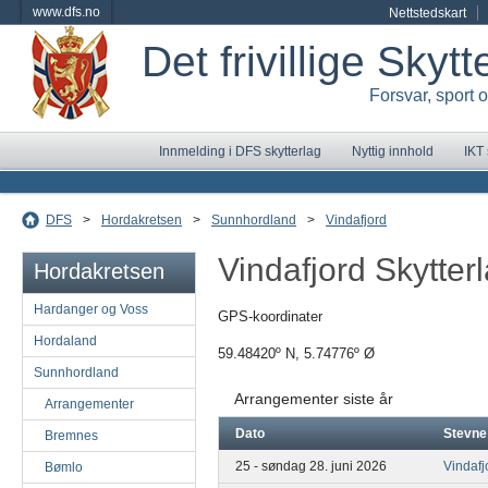
www.dfs.no
Nettstedskart
Det frivillige Skyt
Forsvar, sport 
Innmelding i DFS skytterlag
Nyttig innhold
IKT
DFS
>
Hordakretsen
>
Sunnhordland
>
Vindafjord
Vindafjord Skytter
Hordakretsen
Hardanger og Voss
GPS-koordinater
Hordaland
59.48420º N, 5.74776º Ø
Sunnhordland
Arrangementer siste år
Arrangementer
Dato
Stevne
Bremnes
25 - søndag 28. juni 2026
Vindaf
Bømlo