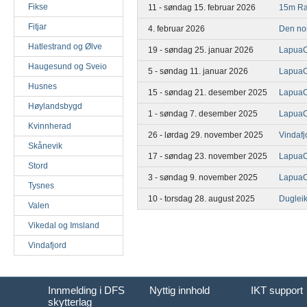
Fikse
11 - søndag 15. februar 2026
15m Ra
Fitjar
4. februar 2026
Den nor
Hatlestrand og Ølve
19 - søndag 25. januar 2026
Lapua
Haugesund og Sveio
5 - søndag 11. januar 2026
Lapua
Husnes
15 - søndag 21. desember 2025
Lapua
Høylandsbygd
1 - søndag 7. desember 2025
Lapua
Kvinnherad
26 - lørdag 29. november 2025
Vindafj
Skånevik
17 - søndag 23. november 2025
Lapua
Stord
3 - søndag 9. november 2025
Lapua
Tysnes
10 - torsdag 28. august 2025
Duglei
Valen
Vikedal og Imsland
Vindafjord
Innmelding i DFS
Nyttig innhold
IKT support
skytterlag