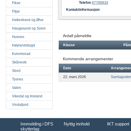
Telefon
97789834
Fikse
Kontaktinformasjon:
Fitjar
Hatlestrand og Ølve
Haugesund og Sveio
Antall påmeldte
Husnes
Klasse
Påm
Høylandsbygd
Kvinnherad
Kommende arrangementer
Skånevik
Dato
Arrangeme
Stord
22. mars 2026
Samlagsstem
Tysnes
Valen
Vikedal og Imsland
Vindafjord
Innmelding i DFS
Nyttig innhold
IKT support
skytterlag