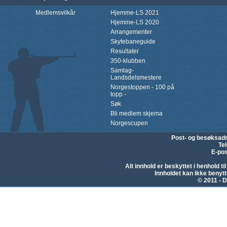
Medlemsvilkår
Hjemme-LS 2021
Hjemme-LS 2020
Arrangementer
Skytebaneguide
Resultater
350-klubben
Samlag-
Landsdelsmestere
Norgestoppen - 100 på
topp -
Søk
Bli medlem skjema
Norgescupen
Post- og besøksad
Te
E-pos
Alt innhold er beskyttet i henhold 
Innholdet kan ikke beny
© 2011 - D