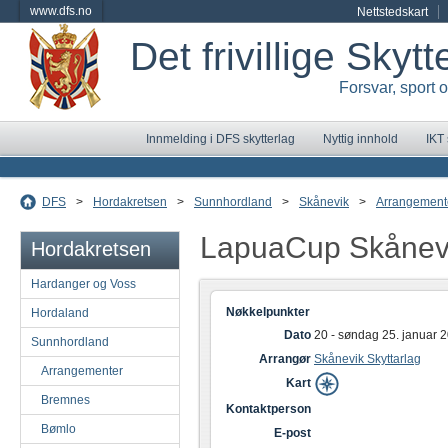
www.dfs.no
Nettstedskart
Det frivillige Skyt
Forsvar, sport 
Innmelding i DFS skytterlag
Nyttig innhold
IKT
DFS
>
Hordakretsen
>
Sunnhordland
>
Skånevik
>
Arrangement
LapuaCup Skånevi
Hordakretsen
Hardanger og Voss
Nøkkelpunkter
Hordaland
Dato
20 - søndag 25. januar 
Sunnhordland
Arrangør
Skånevik Skyttarlag
Arrangementer
Kart
Bremnes
Kontaktperson
Bømlo
E-post