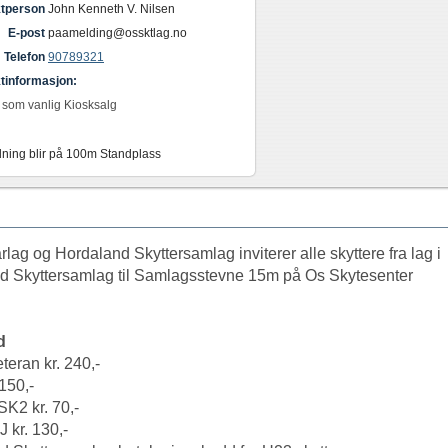
tperson
John Kenneth V. Nilsen
E-post
paamelding@ossktlag.no
Telefon
90789321
tinformasjon:
r som vanlig Kiosksalg
ning blir på 100m Standplass
rlag og Hordaland Skyttersamlag inviterer alle skyttere fra lag i
d Skyttersamlag til Samlagsstevne 15m på Os Skytesenter
d
teran kr. 240,-
 150,-
K2 kr. 70,-
 kr. 130,-