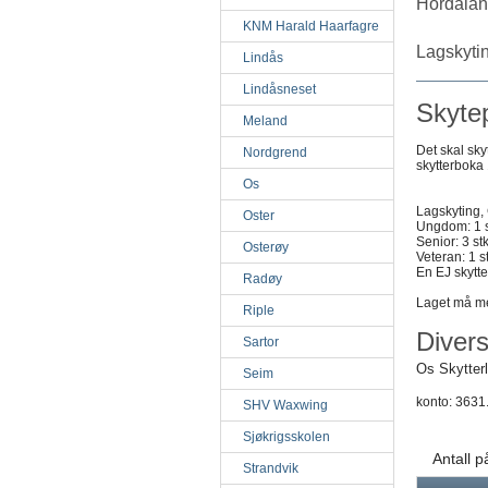
Hordaland
KNM Harald Haarfagre
Lagskyting
Lindås
Lindåsneset
Skyte
Meland
Det skal sk
Nordgrend
skytterboka
Os
Lagskyting,
Oster
Ungdom: 1 st
Senior: 3 stk
Osterøy
Veteran: 1 s
En EJ skytt
Radøy
Laget må mel
Riple
Diver
Sartor
Os Skytterl
Seim
konto:
3631
SHV Waxwing
Sjøkrigsskolen
Antall 
Strandvik