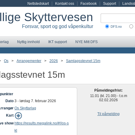
Nettstedskart
Kontakt oss
Facebook
Support
Landssk
illige Skyttervesen
Forsvar, sport og god våpenkultur
DFS.no
terlag
Nyttig innhold
IKT support
NYE Mitt DFS
>
Os
>
Arrangementer
>
2026
>
Samlagsstevnet 15m
agsstevnet 15m
Påmeldingsfrist:
punkter
11.01 (kl. 21.00) - t.o.m
02.02.2026
Dato
3 - lørdag 7. februar 2026
rrangør
Os Skyttarlag
Til påmelding
Kart
ive show
https://results.megalink.no/#!/os-s
kl