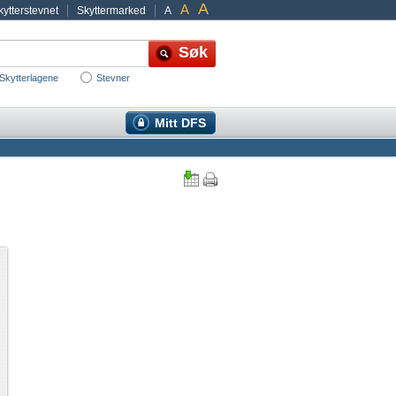
A
A
ytterstevnet
Skyttermarked
A
Skytterlagene
Stevner
Mitt DFS