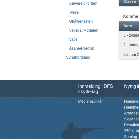
Klasse
Sævareidfjorden
Tysse
Kommen
Ubåttjenesten
Dato
Vaksdal/Modalen
3 - torsd
Vatle
2 - lørda
Åsane/Hordvik
25. juni 
Sunnhordland
Innmelding i DFS
Nyttig 
skytterlag
Medlemsvilkår
Hjemme-
Hjemme-
Arrange
Skyteba
Resultat
350-klu
Samlag-