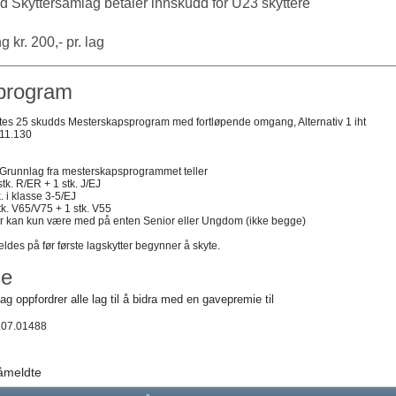
 Skyttersamlag betaler innskudd for U23 skyttere
 kr. 200,- pr. lag
program
ytes 25 skudds Mesterskapsprogram med fortløpende omgang, Alternativ 1 iht
 11.130
 Grunnlag fra mesterskapsprogrammet teller
k. R/ER + 1 stk. J/EJ
. i klasse 3-5/EJ
tk. V65/V75 + 1 stk. V55
er kan kun være med på enten Senior eller Ungdom (ikke begge)
des på før første lagskytter begynner å skyte.
se
ag oppfordrer alle lag til å bidra med en gavepremie til
.07.01488
påmeldte