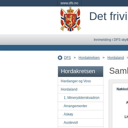
www.dfs.no
Det friv
Innmelding i DFS skyt
DFS
>
Hordakretsen
>
Hordaland
Saml
Hordakretsen
Hardanger og Voss
Nøkkel
Hordaland
1. Minerydderskvadron
A
Arrangementer
Askøy
L
Austevoll