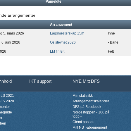
Påmeldte
de arrangementer
Arrangement
ag 5. mars 2026
Lagsmesterskap 15m
Inne
g 6. juni 2026
Os stevnet 2026
- Bane
2026
LM finfelt
Felt
innhold
IKT support
NYE Mitt DFS
LS 2021
Min statistikk
LS 2020
Arrangementskalender
menter
DFS på Facebook
neguide
Norgestoppen - 100 på
topp -
er
Glemt passord
bben
Mitt NST-abonnement