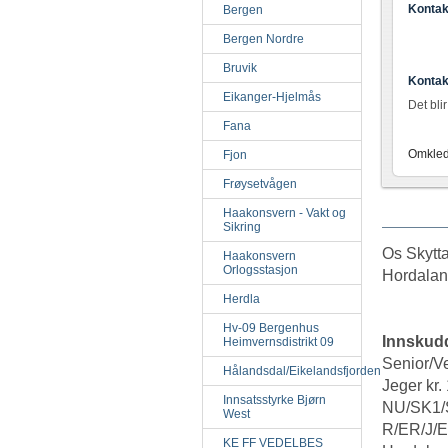
Kontak
Bergen
Bergen Nordre
Bruvik
Kontak
Eikanger-Hjelmås
Det bli
Fana
Omkled
Fjon
Frøysetvågen
Haakonsvern - Vakt og
Sikring
Os Skytta
Haakonsvern
Orlogsstasjon
Hordalan
Herdla
Hv-09 Bergenhus
Innskud
Heimvernsdistrikt 09
Senior/Ve
Hålandsdal/Eikelandsfjorden
Jeger kr.
Innsatsstyrke Bjørn
NU/SK1/S
West
R/ER/J/EJ
KE FF VEDELBES