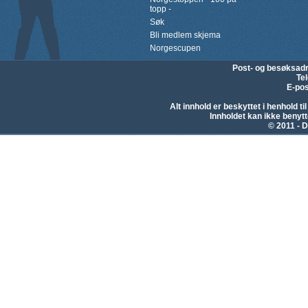
topp -
Søk
Bli medlem skjema
Norgescupen
Post- og besøksad
Te
E-pos
Alt innhold er beskyttet i henhold 
Innholdet kan ikke beny
© 2011 - D