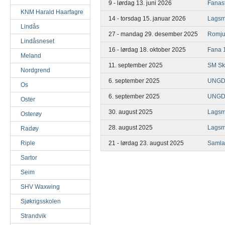
9 - lørdag 13. juni 2026
Fanas
KNM Harald Haarfagre
14 - torsdag 15. januar 2026
Lagsm
Lindås
27 - mandag 29. desember 2025
Romju
Lindåsneset
16 - lørdag 18. oktober 2025
Fana 
Meland
11. september 2025
SM Sk
Nordgrend
6. september 2025
UNGD
Os
6. september 2025
UNGD
Oster
30. august 2025
Lagsm
Osterøy
28. august 2025
Lagsme
Radøy
21 - lørdag 23. august 2025
Samla
Riple
Sartor
Seim
SHV Waxwing
Sjøkrigsskolen
Strandvik