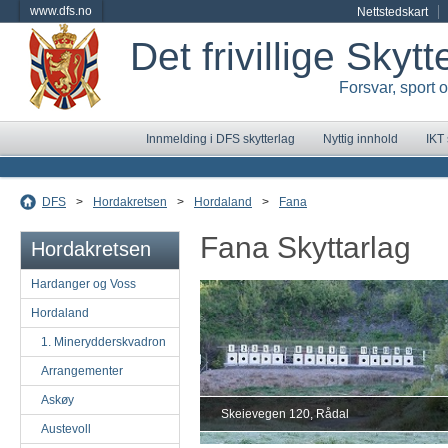
www.dfs.no
Nettstedskart
Det frivillige Skyt
Forsvar, sport 
Innmelding i DFS skytterlag
Nyttig innhold
IKT
DFS
>
Hordakretsen
>
Hordaland
>
Fana
Fana Skyttarlag
Hordakretsen
Hardanger og Voss
Hordaland
1. Minerydderskvadron
Arrangementer
Askøy
Skeievegen 120, Rådal
Austevoll