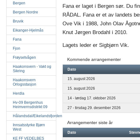
Bergen
Fana er laget i Bergen sør. Du fi
Bergen Nordre
RÅDAL. Fana er et av landets best
Bruvik
Ove Vik i 1988, John Olav Ågotne
Eikanger-Hjelmås
Knut Jørgen Brodahl i 2010.
Fana
Lagets leder er Sigbjørn Vik.
Fjon
Frøysetvågen
Kommende arrangementer
Haakonsvern - Vakt og
Dato
Sikring
15. august 2026
Haakonsvern
Orlogsstasjon
15. august 2026
Herdla
14 - lørdag 17. oktober 2026
Hv-09 Bergenhus
Heimvernsdistrikt 09
27 - tirsdag 29. desember 2026
Hålandsdal/Eikelandsfjorden
Arrangementer siste år
Innsatsstyrke Bjørn
West
Dato
Stevn
KE FF VEDELBES