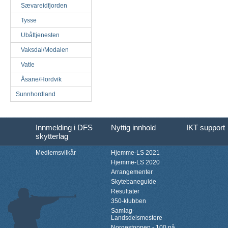
Sævareidfjorden
Tysse
Ubåttjenesten
Vaksdal/Modalen
Vatle
Åsane/Hordvik
Sunnhordland
Innmelding i DFS
Nyttig innhold
IKT support
skytterlag
Medlemsvilkår
Hjemme-LS 2021
Hjemme-LS 2020
Arrangementer
Skytebaneguide
Resultater
350-klubben
Samlag-
Landsdelsmestere
Norgestoppen - 100 på