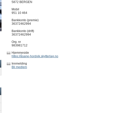
5872 BERGEN
Mobil
951 10 464
Bankkonto (premie)
36372462994
Bankkonto (drift)
36372462994
Org. nr
983981712
Hjemmeside
https://åsane-hordvik.skytterlag.no
Innmelding
Bli medlem