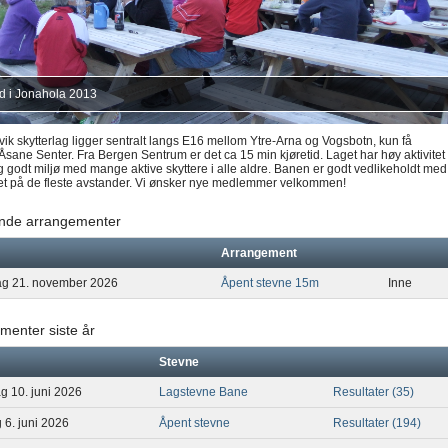
ld i Jonahola 2013
k skytterlag ligger sentralt langs E16 mellom Ytre-Arna og Vogsbotn, kun få
 Åsane Senter. Fra Bergen Sentrum er det ca 15 min kjøretid. Laget har høy aktivitet
og godt miljø med mange aktive skyttere i alle aldre. Banen er godt vedlikeholdt med
et på de fleste avstander. Vi ønsker nye medlemmer velkommen!
de arrangementer
Arrangement
dag 21. november 2026
Åpent stevne 15m
Inne
menter siste år
Stevne
g 10. juni 2026
Lagstevne Bane
Resultater (35)
g 6. juni 2026
Åpent stevne
Resultater (194)