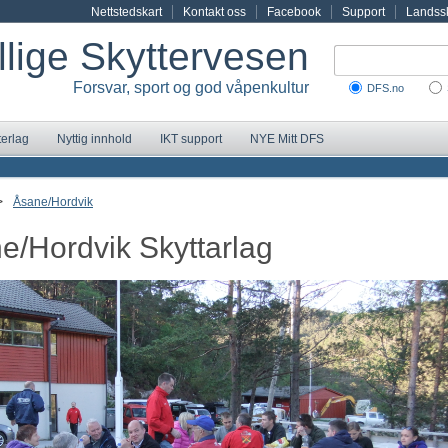
Nettstedskart
Kontakt oss
Facebook
Support
Landssk
illige Skyttervesen
Forsvar, sport og god våpenkultur
DFS.no
terlag
Nyttig innhold
IKT support
NYE Mitt DFS
>
Åsane/Hordvik
e/Hordvik Skyttarlag