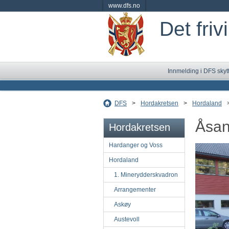
www.dfs.no
Det friv
Innmelding i DFS skyt
DFS
>
Hordakretsen
>
Hordaland
Åsan
Hordakretsen
Hardanger og Voss
Hordaland
1. Minerydderskvadron
Arrangementer
Askøy
Austevoll