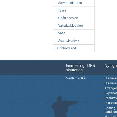
Sævareidfjorden
Tysse
Ubåttjenesten
Vaksdal/Modalen
Vatle
Åsane/Hordvik
Sunnhordland
Innmelding i DFS
Nyttig 
skytterlag
Medlemsvilkår
Hjemme-
Hjemme-
Arrange
Skyteba
Resultat
350-klu
Samlag-
Landsde
Norgesto