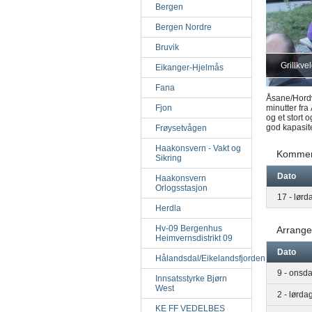
Bergen
Bergen Nordre
Bruvik
Grillkve
Eikanger-Hjelmås
Fana
Åsane/Hordvi
Fjon
minutter fra
og et stort 
god kapasit
Frøysetvågen
Haakonsvern - Vakt og
Kommen
Sikring
Dato
Haakonsvern
Orlogsstasjon
17 - lør
Herdla
Hv-09 Bergenhus
Arrange
Heimvernsdistrikt 09
Dato
Hålandsdal/Eikelandsfjorden
9 - onsda
Innsatsstyrke Bjørn
West
2 - lørda
KE FF VEDELBES