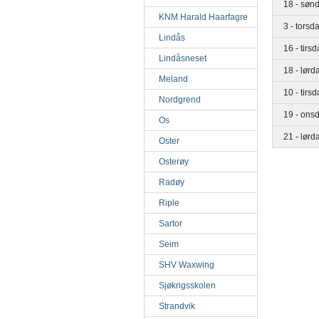
18 - sønd
KNM Harald Haarfagre
3 - torsd
Lindås
16 - tirs
Lindåsneset
18 - lør
Meland
10 - tir
Nordgrend
19 - ons
Os
21 - lørd
Oster
Osterøy
Radøy
Riple
Sartor
Seim
SHV Waxwing
Sjøkrigsskolen
Strandvik