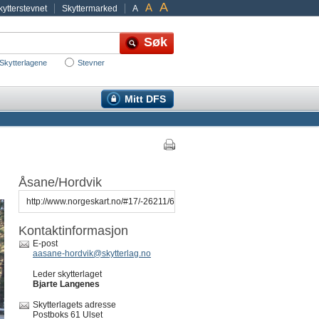
A
A
ytterstevnet
Skyttermarked
A
Skytterlagene
Stevner
Mitt DFS
Åsane/Hordvik
http://www.norgeskart.no/#17/-26211/6741610/l/drawing/http%3A%2F
Kontaktinformasjon
E-post
aasane-hordvik@skytterlag.no
Leder skytterlaget
Bjarte Langenes
Skytterlagets adresse
Postboks 61 Ulset