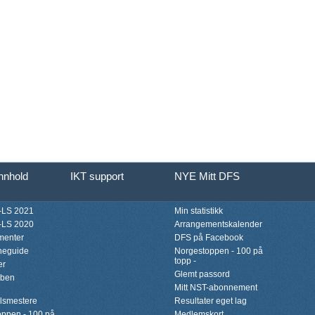
innhold
IKT support
NYE Mitt DFS
LS 2021
Min statistikk
LS 2020
Arrangementskalender
menter
DFS på Facebook
neguide
Norgestoppen - 100 på
topp -
er
Glemt passord
bben
Mitt NST-abonnement
lsmestere
Resultater eget lag
ppen - 100 på
Medlemskort