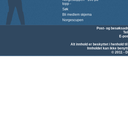
topp -
Søk
Bli medlem skjema
Norgescupen
Post- og besøksad
Te
E-pos
Alt innhold er beskyttet i henhold 
Innholdet kan ikke beny
© 2011 - D