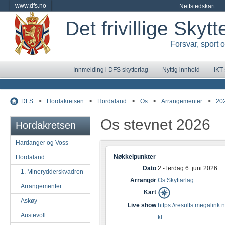
www.dfs.no
Nettstedskart
Det frivillige Skyt
Forsvar, sport 
Innmelding i DFS skytterlag
Nyttig innhold
IKT
DFS
>
Hordakretsen
>
Hordaland
>
Os
>
Arrangementer
>
20
Os stevnet 2026
Hordakretsen
Hardanger og Voss
Nøkkelpunkter
Hordaland
Dato
2 - lørdag 6. juni 2026
1. Minerydderskvadron
Arrangør
Os Skyttarlag
Arrangementer
Kart
Askøy
Live show
https://results.megalink.n
Austevoll
kl