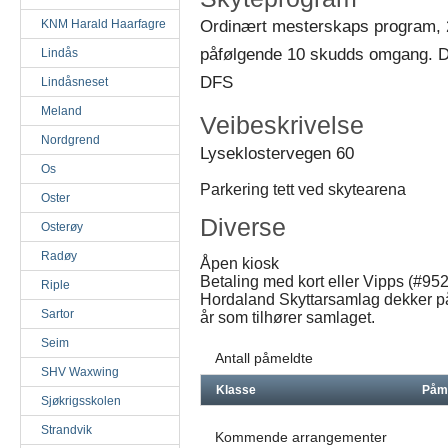
Ordinært mesterskaps program,
KNM Harald Haarfagre
påfølgende 10 skudds omgang. De
Lindås
DFS
Lindåsneset
Meland
Veibeskrivelse
Nordgrend
Lyseklostervegen 60
Os
Parkering tett ved skytearena
Oster
Diverse
Osterøy
Radøy
Åpen kiosk
Betaling med kort eller Vipps (#95
Riple
Hordaland Skyttarsamlag dekker p
Sartor
år som tilhører samlaget.
Seim
Antall påmeldte
SHV Waxwing
Klasse
Påm
Sjøkrigsskolen
Strandvik
Kommende arrangementer