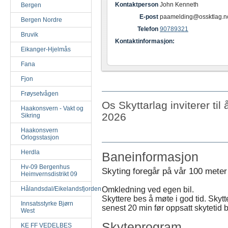
Kontaktperson
John Kenneth
Bergen
E-post
paamelding@ossktlag.n
Bergen Nordre
Telefon
90789321
Bruvik
Kontaktinformasjon:
Eikanger-Hjelmås
Fana
Fjon
Frøysetvågen
Os Skyttarlag inviterer ti
Haakonsvern - Vakt og
2026
Sikring
Haakonsvern
Orlogsstasjon
Herdla
Baneinformasjon
Hv-09 Bergenhus
Skyting foregår på vår 100 mete
Heimvernsdistrikt 09
Omkledning ved egen bil.
Hålandsdal/Eikelandsfjorden
Skyttere bes å møte i god tid. Sky
Innsatsstyrke Bjørn
senest 20 min før oppsatt skytetid blir
West
Skyteprogram
KE FF VEDELBES