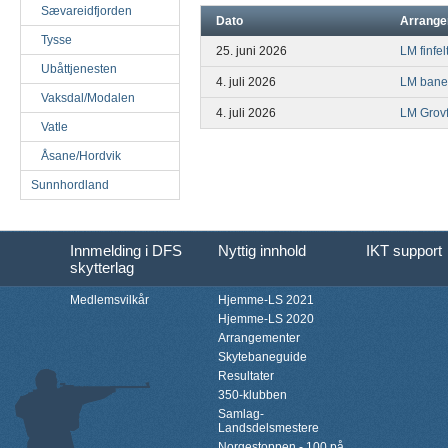
Sævareidfjorden
Dato
Arrang
Tysse
25. juni 2026
LM finfel
Ubåttjenesten
4. juli 2026
LM bane
Vaksdal/Modalen
4. juli 2026
LM Grovf
Vatle
Åsane/Hordvik
Sunnhordland
Innmelding i DFS
Nyttig innhold
IKT support
skytterlag
Medlemsvilkår
Hjemme-LS 2021
Hjemme-LS 2020
Arrangementer
Skytebaneguide
Resultater
350-klubben
Samlag-
Landsdelsmestere
Norgestoppen - 100 på