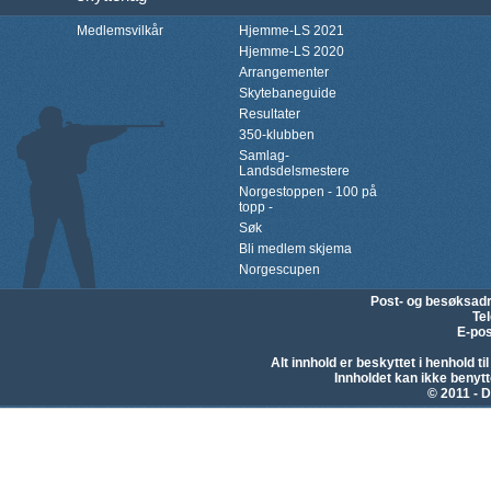
Medlemsvilkår
Hjemme-LS 2021
Hjemme-LS 2020
Arrangementer
Skytebaneguide
Resultater
350-klubben
Samlag-
Landsdelsmestere
Norgestoppen - 100 på
topp -
Søk
Bli medlem skjema
Norgescupen
Post- og besøksad
Te
E-pos
Alt innhold er beskyttet i henhold 
Innholdet kan ikke beny
© 2011 - D