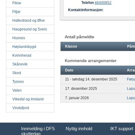
Telefon
46400852
Fikse
Kontaktinformasjon:
Fitjar
Hatlestrand og Ølve
Haugesund og Sveio
Antall påmeldte
Husnes
Klasse
Påm
Høylandsbygd
Kvinnherad
Kommende arrangementer
Skånevik
Dato
Arr
Stord
11 - søndag 14. desember 2025
Førj
Tysnes
17. desember 2025
Lapu
Valen
7. januar 2026
Lapu
Vikedal og Imsland
Vindafjord
Innmelding i DFS
Nyttig innhold
IKT support
skytterlag