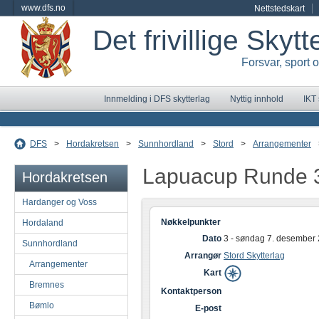
www.dfs.no
Nettstedskart
Det frivillige Skyt
Forsvar, sport 
Innmelding i DFS skytterlag
Nyttig innhold
IKT
DFS
>
Hordakretsen
>
Sunnhordland
>
Stord
>
Arrangementer
Lapuacup Runde 3
Hordakretsen
Hardanger og Voss
Nøkkelpunkter
Hordaland
Dato
3 - søndag 7. desember
Sunnhordland
Arrangør
Stord Skytterlag
Arrangementer
Kart
Bremnes
Kontaktperson
Bømlo
E-post