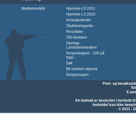
Medlemsvilkår
Hjemme-LS 2021
Hjemme-LS 2020
Arrangementer
Skytebaneguide
Resultater
350-klubben
Samlag-
Landsdelsmestere
Norgestoppen - 100 på
topp -
Søk
Bli medlem skjema
Norgescupen
Post- og besøksad
Te
E-pos
Alt innhold er beskyttet i henhold 
Innholdet kan ikke beny
© 2011 - D