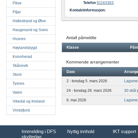
Telefon
91163363
Fikse
Kontaktinformasjon:
Fitjar
Hatlestrand og Ølve
Haugesund og Sveio
Antall påmeldte
Husnes
Klasse
Påm
Høylandsbygd
Kvinnherad
Kommende arrangementer
Skånevik
Dato
Arrang
Stord
2 - torsdag 5. mars 2026
Lagsme
Tysnes
24 - torsdag 26. mars 2026
30 skåt 
Valen
6. mai 2026
Lagsmes
Vikedal og Imsland
Vindafjord
Innmelding i DFS
Nyttig innhold
IKT support
skytterlag