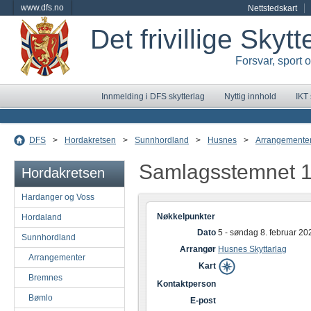
www.dfs.no
Nettstedskart
Det frivillige Skyt
Forsvar, sport 
Innmelding i DFS skytterlag
Nyttig innhold
IKT
DFS
>
Hordakretsen
>
Sunnhordland
>
Husnes
>
Arrangemente
Samlagsstemnet 
Hordakretsen
Hardanger og Voss
Nøkkelpunkter
Hordaland
Dato
5 - søndag 8. februar 20
Sunnhordland
Arrangør
Husnes Skyttarlag
Arrangementer
Kart
Bremnes
Kontaktperson
Bømlo
E-post