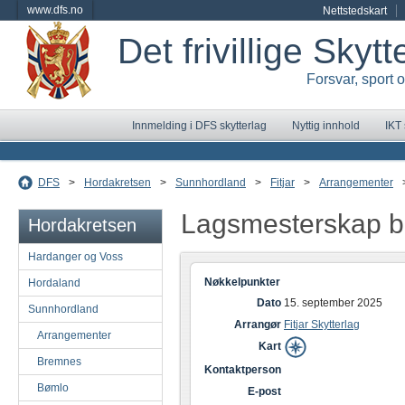
www.dfs.no
Nettstedskart
Det frivillige Skyt
Forsvar, sport 
Innmelding i DFS skytterlag
Nyttig innhold
IKT
DFS
>
Hordakretsen
>
Sunnhordland
>
Fitjar
>
Arrangementer
Lagsmesterskap 
Hordakretsen
Hardanger og Voss
Nøkkelpunkter
Hordaland
Dato
15. september 2025
Sunnhordland
Arrangør
Fitjar Skytterlag
Arrangementer
Kart
Bremnes
Kontaktperson
Bømlo
E-post