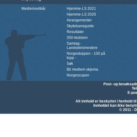
Medlemsvilkår
Hjemme-LS 2021
Hjemme-LS 2020
Arrangementer
Skytebaneguide
Resultater
350-klubben
Samlag-
Landsdelsmestere
Norgestoppen - 100 på
topp -
Søk
Bli medlem skjema
Norgescupen
Post- og besøksad
Te
E-pos
Alt innhold er beskyttet i henhold 
Innholdet kan ikke beny
© 2011 - D