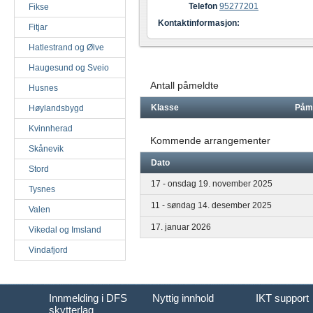
Telefon
95277201
Fikse
Kontaktinformasjon:
Fitjar
Hatlestrand og Ølve
Haugesund og Sveio
Antall påmeldte
Husnes
Klasse
Påm
Høylandsbygd
Kvinnherad
Kommende arrangementer
Skånevik
Dato
Stord
17 - onsdag 19. november 2025
Tysnes
11 - søndag 14. desember 2025
Valen
17. januar 2026
Vikedal og Imsland
Vindafjord
Innmelding i DFS
Nyttig innhold
IKT support
skytterlag