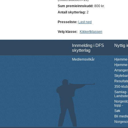
Sum premieinnskudd:
800 kr.
Antall skytterlag:
2
Presseliste:
Last ned
Velg klasse:
Kikkertklassen
Innmelding i DFS
Nyttig 
skytterlag
Medlemsvilkår
Hjemme-
Hjemme-
Arrange
Skyteba
Resultat
350-klu
Samlag-
Landsde
Norgesto
topp -
Søk
Bli med
Norgesc