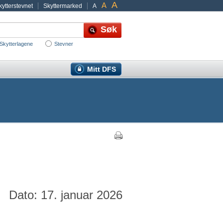
A
A
ytterstevnet
Skyttermarked
A
Skytterlagene
Stevner
Mitt DFS
Dato: 17. januar 2026