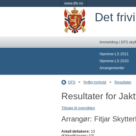
www.dfs.no
Det friv
Innmelding i DFS skyt
Hjemme-LS 2021
Hjemme-LS 2020
Arrangementer
DFS
>
Nyttig innhold
>
Resultater
Resultater for Jakt
Tilbake til oversikten
Arrangør: Fitjar Skytter
Antall deltakere:
10
(Kikkertklassen=10)