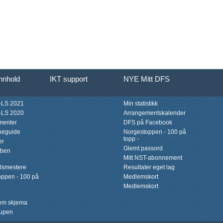
innhold
IKT support
NYE Mitt DFS
LS 2021
Min statistikk
LS 2020
Arrangementskalender
menter
DFS på Facebook
neguide
Norgestoppen - 100 på
topp -
er
Glemt passord
bben
Mitt NST-abonnement
lsmestere
Resultater eget lag
ppen - 100 på
Medlemskort
Medlemskort
lem skjema
upen