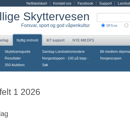
Nettstedskart
Kontakt oss
Facebook
Support
Landssk
illige Skyttervesen
Forsvar, sport og god våpenkultur
DFS.no
terlag
Nyttig innhold
IKT support
NYE Mitt DFS
Skytebaneguide
Samlag-Landsdelsmestere
Bli medlem skjema
Resultater
Norgestoppen - 100 på topp -
Norgescupen
350-klubben
Søk
felt 1 2026
lag