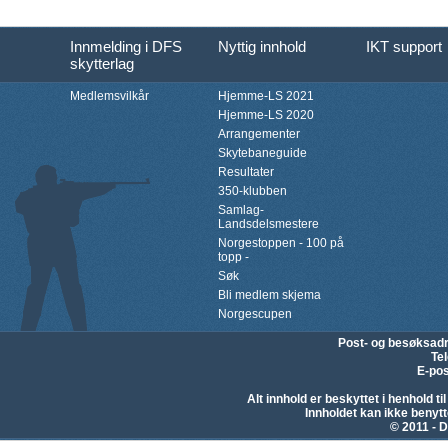
Innmelding i DFS
Nyttig innhold
IKT support
skytterlag
Medlemsvilkår
Hjemme-LS 2021
Hjemme-LS 2020
Arrangementer
Skytebaneguide
Resultater
350-klubben
Samlag-
Landsdelsmestere
Norgestoppen - 100 på
topp -
Søk
Bli medlem skjema
Norgescupen
Post- og besøksad
Te
E-pos
Alt innhold er beskyttet i henhold 
Innholdet kan ikke beny
© 2011 - D