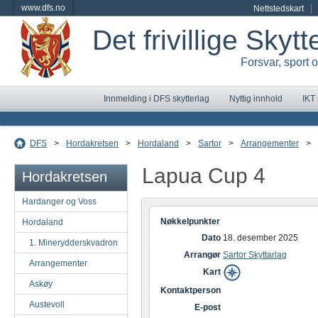
www.dfs.no
Nettstedskart
Det frivillige Skyt
Forsvar, sport 
Innmelding i DFS skytterlag
Nyttig innhold
IKT
DFS
>
Hordakretsen
>
Hordaland
>
Sartor
>
Arrangementer
>
Lapua Cup 4
Hordakretsen
Hardanger og Voss
Nøkkelpunkter
Hordaland
Dato
18. desember 2025
1. Minerydderskvadron
Arrangør
Sartor Skyttarlag
Arrangementer
Kart
Askøy
Kontaktperson
Austevoll
E-post