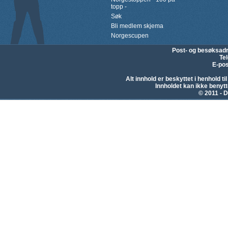
topp -
Søk
Bli medlem skjema
Norgescupen
Post- og besøksad
Te
E-pos
Alt innhold er beskyttet i henhold 
Innholdet kan ikke beny
© 2011 - D