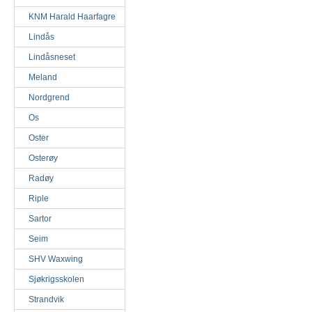
KNM Harald Haarfagre
Lindås
Lindåsneset
Meland
Nordgrend
Os
Oster
Osterøy
Radøy
Riple
Sartor
Seim
SHV Waxwing
Sjøkrigsskolen
Strandvik