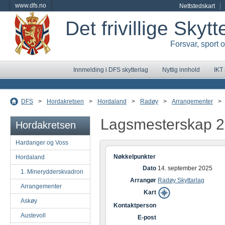
www.dfs.no
Nettstedskart
Det frivillige Skyt
Forsvar, sport 
Innmelding i DFS skytterlag
Nyttig innhold
IKT
DFS
>
Hordakretsen
>
Hordaland
>
Radøy
>
Arrangementer
>
Lagsmesterskap 
Hordakretsen
Hardanger og Voss
Nøkkelpunkter
Hordaland
Dato
14. september 2025
1. Minerydderskvadron
Arrangør
Radøy Skyttarlag
Arrangementer
Kart
Askøy
Kontaktperson
Austevoll
E-post