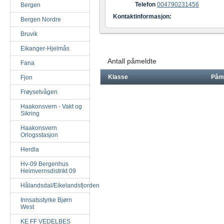
Telefon
004790231456
Bergen
Kontaktinformasjon:
Bergen Nordre
Bruvik
Eikanger-Hjelmås
Antall påmeldte
Fana
Klasse
Påm
Fjon
Frøysetvågen
Haakonsvern - Vakt og
Sikring
Haakonsvern
Orlogsstasjon
Herdla
Hv-09 Bergenhus
Heimvernsdistrikt 09
Hålandsdal/Eikelandsfjorden
Innsatsstyrke Bjørn
West
KE FF VEDELBES