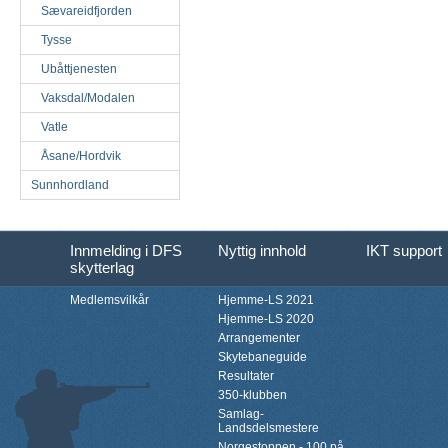
Sævareidfjorden
Tysse
Ubåttjenesten
Vaksdal/Modalen
Vatle
Åsane/Hordvik
Sunnhordland
Innmelding i DFS
Nyttig innhold
IKT support
skytterlag
Medlemsvilkår
Hjemme-LS 2021
Hjemme-LS 2020
Arrangementer
Skytebaneguide
Resultater
350-klubben
Samlag-
Landsdelsmestere
Norgestoppen - 100 på