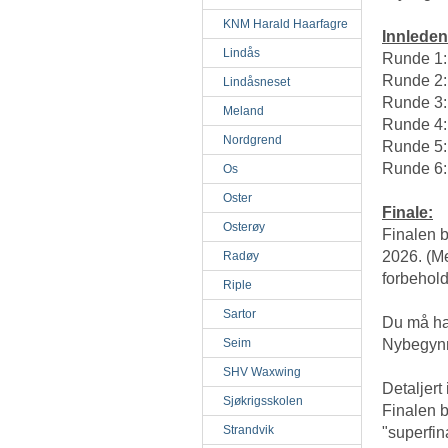
KNM Harald Haarfagre
Innleden
Lindås
Runde 1:
Runde 2:
Lindåsneset
Runde 3:
Meland
Runde 4:
Nordgrend
Runde 5: 
Runde 6:
Os
Oster
Finale:
Osterøy
Finalen b
2026. (
Radøy
forbehol
Riple
Sartor
Du må ha d
Seim
Nybegynn
SHV Waxwing
Detaljert
Sjøkrigsskolen
Finalen b
Strandvik
"superfin