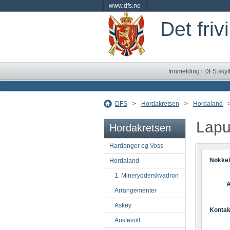
www.dfs.no
Det friv
Innmelding i DFS skyt
DFS
>
Hordakretsen
>
Hordaland
Lapu
Hordakretsen
Hardanger og Voss
Nøkkel
Hordaland
1. Minerydderskvadron
A
Arrangementer
Askøy
Kontak
Austevoll