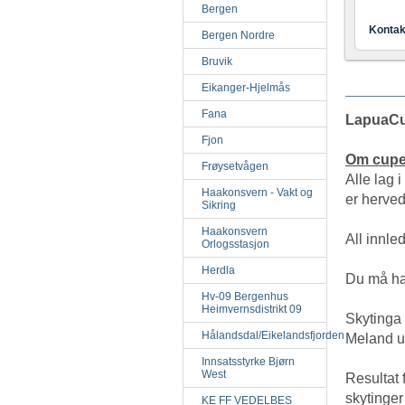
Bergen
Kontak
Bergen Nordre
Bruvik
Eikanger-Hjelmås
Fana
LapuaCu
Fjon
Om cupe
Frøysetvågen
Alle lag
Haakonsvern - Vakt og
er herved
Sikring
Haakonsvern
All innl
Orlogsstasjon
Herdla
Du må ha d
Hv-09 Bergenhus
Heimvernsdistrikt 09
Skytinga 
Hålandsdal/Eikelandsfjorden
Meland u
Innsatsstyrke Bjørn
West
Resultat 
skytinger
KE FF VEDELBES