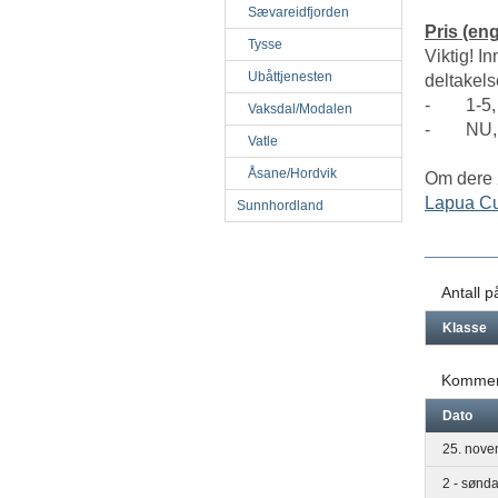
Sævareidfjorden
Pris (e
Tysse
Viktig! I
Ubåttjenesten
deltakels
- 1-5, S
Vaksdal/Modalen
- NU, R,
Vatle
Åsane/Hordvik
Om dere 
Lapua C
Sunnhordland
Antall 
Klasse
Kommen
Dato
25. nove
2 - sønd