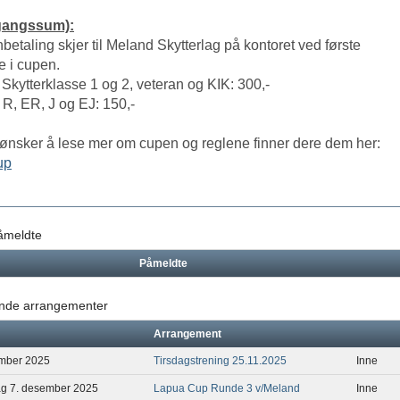
ngangssum):
nnbetaling skjer til Meland Skytterlag på kontoret ved første
e i cupen.
kytterklasse 1 og 2, veteran og KIK: 300,-
 ER, J og EJ: 150,-
ønsker å lese mer om cupen og reglene finner dere dem her:
up
påmeldte
Påmeldte
de arrangementer
Arrangement
mber 2025
Tirsdagstrening 25.11.2025
Inne
ag 7. desember 2025
Lapua Cup Runde 3 v/Meland
Inne