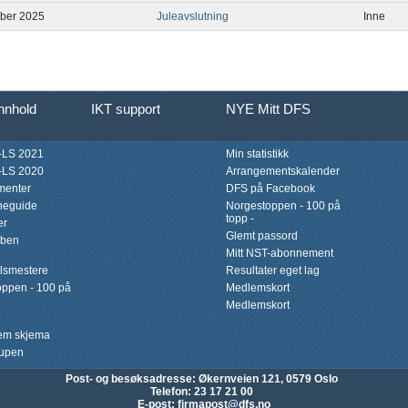
ber 2025
Juleavslutning
Inne
innhold
IKT support
NYE Mitt DFS
LS 2021
Min statistikk
LS 2020
Arrangementskalender
menter
DFS på Facebook
neguide
Norgestoppen - 100 på
topp -
er
Glemt passord
bben
Mitt NST-abonnement
lsmestere
Resultater eget lag
ppen - 100 på
Medlemskort
Medlemskort
lem skjema
upen
Post- og besøksadresse:
Økernveien 121, 0579 Oslo
Telefon
: 23 17 21 00
E-post
:
firmapost@dfs.no