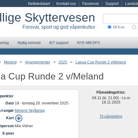
Nettstedskart
Kontakt oss
Facebook
Support
Landssk
illige Skyttervesen
Forsvar, sport og god våpenkultur
DFS.no
terlag
Nyttig innhold
IKT support
NYE Mitt DFS
>
Meland
>
Arrangementer
>
2025
>
Lapua Cup Runde 2 v/Meland
a Cup Runde 2 v/Meland
Påmeldingsfrist:
punkter
04.11 (kl. 21.00) - t.o.m
18.11.2025
Dato
18 - torsdag 20. november 2025
rrangør
Meland Skyttarlag
Til påmelding
Kart
tperson
Mia Vidner
E-post