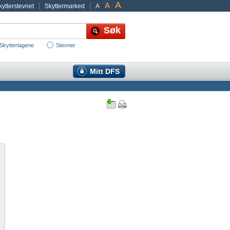
A
A
ytterstevnet
Skyttermarked
A
Skytterlagene
Stevner
Mitt DFS