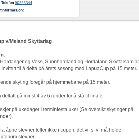
Telefon
90263344
tinformasjon:
p v/Meland Skyttarlag
n:
 i Hardanger og Voss, Sunnhordland og Hordaland Skyttarsamla
 invitert til å delta på årets sesong med LapuaCup på 15 meter.
edende skyting foregår på hjemmebane på 15 meter.
eltatt på minst 4 av 6 runder for å stå til finale.
skjer på ukedager i terminfesta uker (Se oversikt skytinger på
nder).
fra åpne stevner teller ikke i cupen, det vil si vi må holde
 utenom stevner.