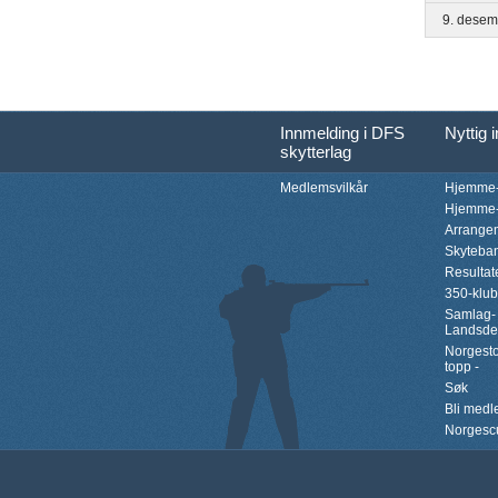
9. desem
Innmelding i DFS
Nyttig 
skytterlag
Medlemsvilkår
Hjemme-
Hjemme-
Arrange
Skyteba
Resultat
350-klu
Samlag-
Landsde
Norgesto
topp -
Søk
Bli med
Norgesc