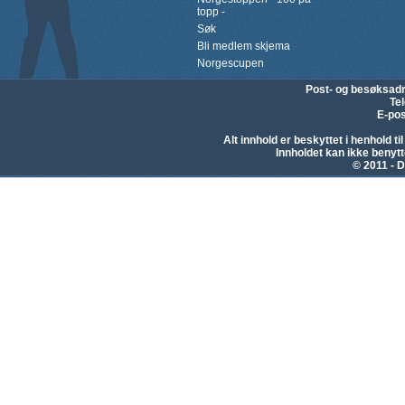
topp -
Søk
Bli medlem skjema
Norgescupen
Post- og besøksad
Te
E-pos
Alt innhold er beskyttet i henhold 
Innholdet kan ikke beny
© 2011 - D