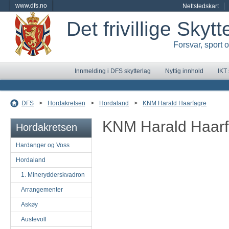
www.dfs.no
Nettstedskart
Det frivillige Skyt
Forsvar, sport 
Innmelding i DFS skytterlag
Nyttig innhold
IKT
DFS
>
Hordakretsen
>
Hordaland
>
KNM Harald Haarfagre
KNM Harald Haarf
Hordakretsen
Hardanger og Voss
Hordaland
1. Minerydderskvadron
Arrangementer
Askøy
Austevoll