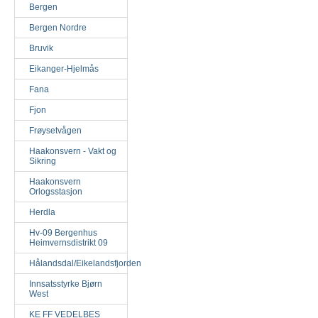
Bergen
Bergen Nordre
Bruvik
Eikanger-Hjelmås
Fana
Fjon
Frøysetvågen
Haakonsvern - Vakt og
Sikring
Haakonsvern
Orlogsstasjon
Herdla
Hv-09 Bergenhus
Heimvernsdistrikt 09
Hålandsdal/Eikelandsfjorden
Innsatsstyrke Bjørn
West
KE FF VEDELBES