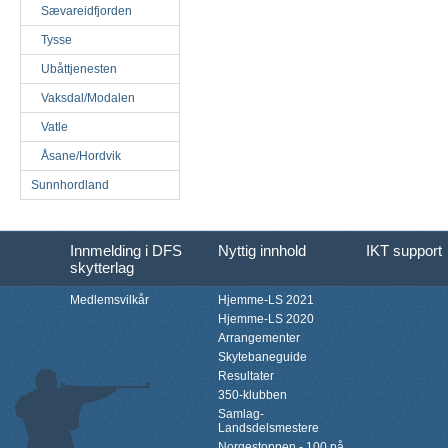
Sævareidfjorden
Tysse
Ubåttjenesten
Vaksdal/Modalen
Vatle
Åsane/Hordvik
Sunnhordland
Innmelding i DFS
Nyttig innhold
IKT support
skytterlag
Medlemsvilkår
Hjemme-LS 2021
Hjemme-LS 2020
Arrangementer
Skytebaneguide
Resultater
350-klubben
Samlag-
Landsdelsmestere
Norgestoppen - 100 på