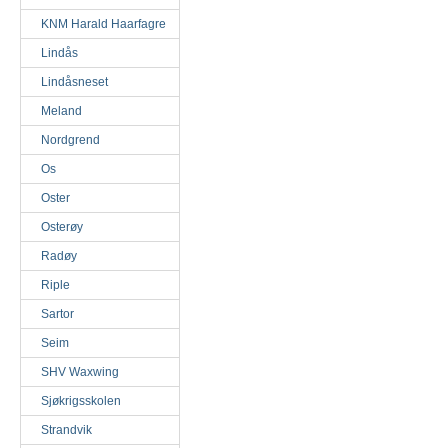
KNM Harald Haarfagre
Lindås
Lindåsneset
Meland
Nordgrend
Os
Oster
Osterøy
Radøy
Riple
Sartor
Seim
SHV Waxwing
Sjøkrigsskolen
Strandvik