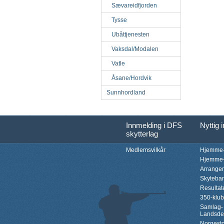
Sævareidfjorden
Tysse
Ubåttjenesten
Vaksdal/Modalen
Vatle
Åsane/Hordvik
Sunnhordland
Innmelding i DFS
Nyttig 
skytterlag
Medlemsvilkår
Hjemme-
Hjemme-
Arrange
Skyteba
Resultat
350-klu
Samlag-
Landsde
Norgesto