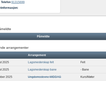
Telefon
91315699
tinformasjon:
påmeldte
Påmeldte
de arrangementer
Arrangement
st 2025
Lagsmesterskap felt
Felt
st 2025
Lagsmesterskap bane
- Bane
mber 2025
Ungdomsstevne MIDDAG
Kurs/Møter