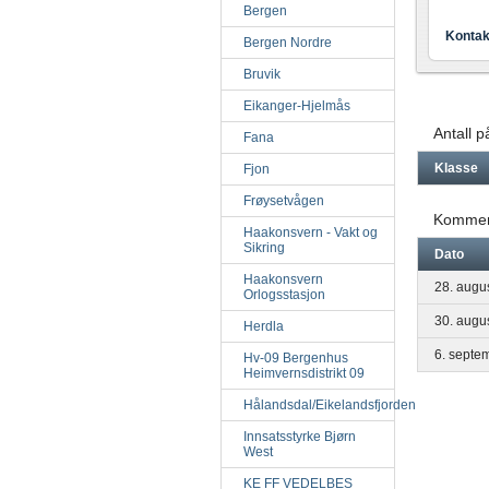
Bergen
Kontak
Bergen Nordre
Bruvik
Eikanger-Hjelmås
Antall 
Fana
Klasse
Fjon
Frøysetvågen
Kommen
Haakonsvern - Vakt og
Sikring
Dato
Haakonsvern
28. augu
Orlogsstasjon
30. augu
Herdla
6. septe
Hv-09 Bergenhus
Heimvernsdistrikt 09
Hålandsdal/Eikelandsfjorden
Innsatsstyrke Bjørn
West
KE FF VEDELBES