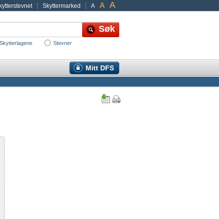
A
A
ytterstevnet
Skyttermarked
A
Skytterlagene
Stevner
Mitt DFS