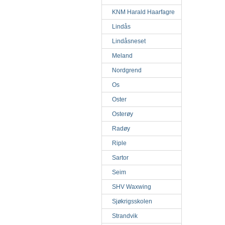
KNM Harald Haarfagre
Lindås
Lindåsneset
Meland
Nordgrend
Os
Oster
Osterøy
Radøy
Riple
Sartor
Seim
SHV Waxwing
Sjøkrigsskolen
Strandvik