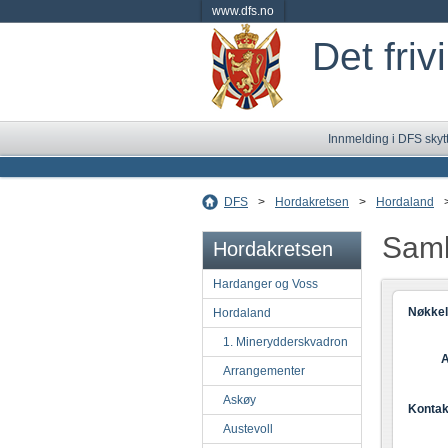
www.dfs.no
Det friv
Innmelding i DFS skyt
DFS
>
Hordakretsen
>
Hordaland
Saml
Hordakretsen
Hardanger og Voss
Nøkkel
Hordaland
1. Minerydderskvadron
A
Arrangementer
Askøy
Kontak
Austevoll