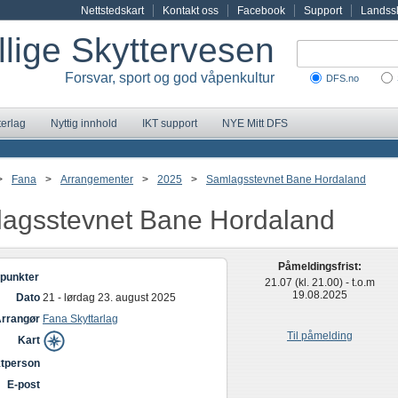
Nettstedskart
Kontakt oss
Facebook
Support
Landssk
illige Skyttervesen
Forsvar, sport og god våpenkultur
DFS.no
terlag
Nyttig innhold
IKT support
NYE Mitt DFS
>
Fana
>
Arrangementer
>
2025
>
Samlagsstevnet Bane Hordaland
agsstevnet Bane Hordaland
Påmeldingsfrist:
punkter
21.07 (kl. 21.00) - t.o.m
19.08.2025
Dato
21 - lørdag 23. august 2025
rrangør
Fana Skyttarlag
Til påmelding
Kart
tperson
E-post