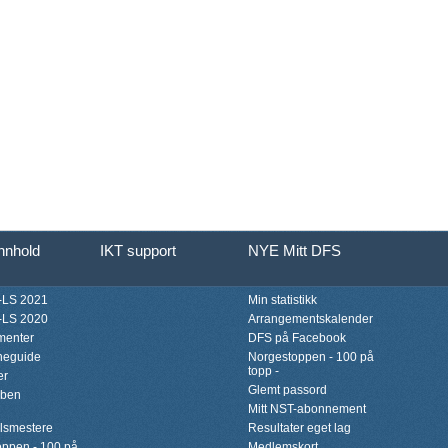
innhold
IKT support
NYE Mitt DFS
LS 2021
Min statistikk
LS 2020
Arrangementskalender
menter
DFS på Facebook
neguide
Norgestoppen - 100 på
topp -
er
Glemt passord
bben
Mitt NST-abonnement
lsmestere
Resultater eget lag
ppen - 100 på
Medlemskort