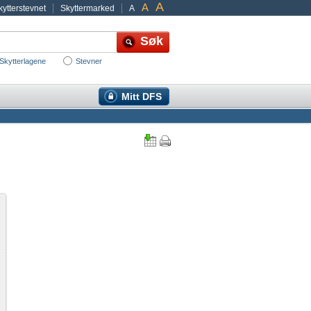
A
A
ytterstevnet
Skyttermarked
A
Skytterlagene
Stevner
Mitt DFS