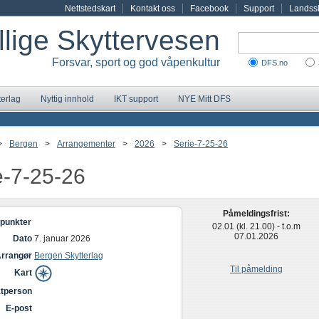
Nettstedskart
Kontakt oss
Facebook
Support
Landssk
illige Skyttervesen
Forsvar, sport og god våpenkultur
DFS.no
terlag
Nyttig innhold
IKT support
NYE Mitt DFS
>
Bergen
>
Arrangementer
>
2026
>
Serie-7-25-26
e-7-25-26
Påmeldingsfrist:
punkter
02.01 (kl. 21.00) - t.o.m
07.01.2026
Dato
7. januar 2026
rrangør
Bergen Skytterlag
Til påmelding
Kart
tperson
E-post