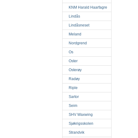
KNM Harald Haarfagre
Lindås
Lindåsneset
Meland
Nordgrend
Os
Oster
Osterøy
Radøy
Riple
Sartor
Seim
SHV Waxwing
Sjøkrigsskolen
Strandvik