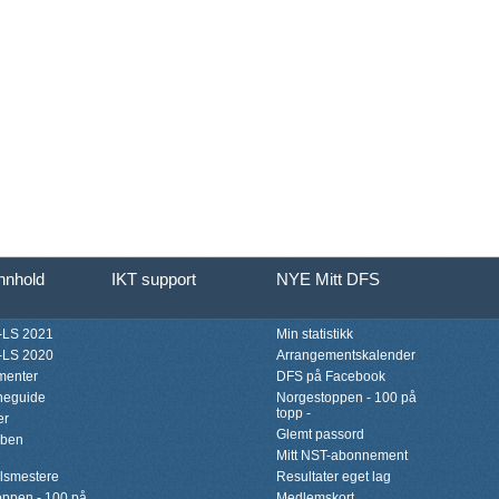
innhold
IKT support
NYE Mitt DFS
LS 2021
Min statistikk
LS 2020
Arrangementskalender
menter
DFS på Facebook
neguide
Norgestoppen - 100 på
topp -
er
Glemt passord
bben
Mitt NST-abonnement
lsmestere
Resultater eget lag
ppen - 100 på
Medlemskort