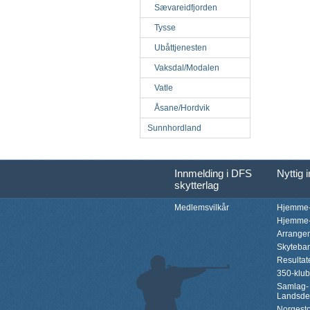
Sævareidfjorden
Tysse
Ubåttjenesten
Vaksdal/Modalen
Vatle
Åsane/Hordvik
Sunnhordland
Innmelding i DFS
Nyttig 
skytterlag
Medlemsvilkår
Hjemme-
Hjemme-
Arrange
Skyteba
Resultat
350-klu
Samlag-
Landsde
Norgesto