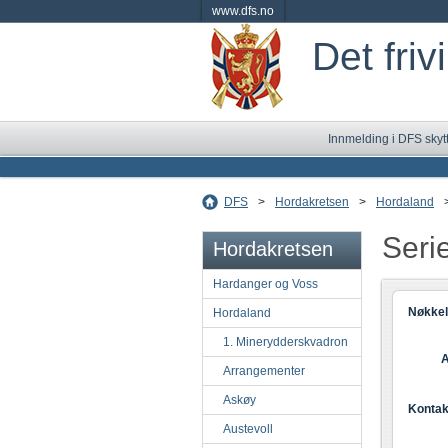
www.dfs.no
Det friv
Innmelding i DFS skyt
DFS
>
Hordakretsen
>
Hordaland
Seri
Hordakretsen
Hardanger og Voss
Nøkkel
Hordaland
1. Minerydderskvadron
A
Arrangementer
Askøy
Kontak
Austevoll