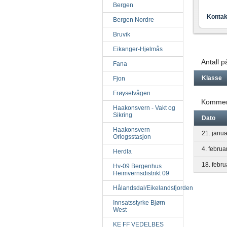
Bergen
Kontak
Bergen Nordre
Bruvik
Eikanger-Hjelmås
Antall 
Fana
Klasse
Fjon
Frøysetvågen
Kommen
Haakonsvern - Vakt og
Sikring
Dato
Haakonsvern
21. janu
Orlogsstasjon
4. februa
Herdla
18. febr
Hv-09 Bergenhus
Heimvernsdistrikt 09
Hålandsdal/Eikelandsfjorden
Innsatsstyrke Bjørn
West
KE FF VEDELBES