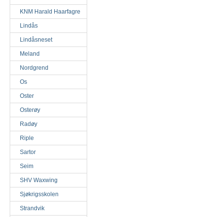
KNM Harald Haarfagre
Lindås
Lindåsneset
Meland
Nordgrend
Os
Oster
Osterøy
Radøy
Riple
Sartor
Seim
SHV Waxwing
Sjøkrigsskolen
Strandvik