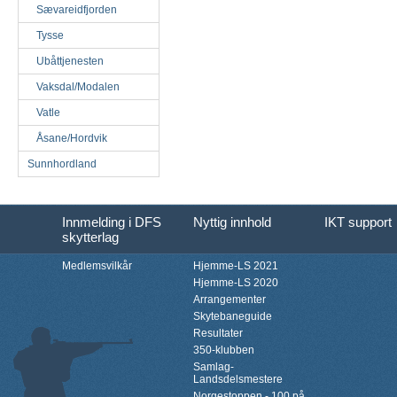
Sævareidfjorden
Tysse
Ubåttjenesten
Vaksdal/Modalen
Vatle
Åsane/Hordvik
Sunnhordland
Innmelding i DFS
Nyttig innhold
IKT support
skytterlag
Medlemsvilkår
Hjemme-LS 2021
Hjemme-LS 2020
Arrangementer
Skytebaneguide
Resultater
350-klubben
Samlag-
Landsdelsmestere
Norgestoppen - 100 på