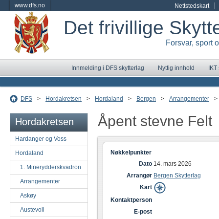
www.dfs.no
Nettstedskart
Det frivillige Skyt
Forsvar, sport 
Innmelding i DFS skytterlag
Nyttig innhold
IKT
DFS
>
Hordakretsen
>
Hordaland
>
Bergen
>
Arrangementer
>
Åpent stevne Felt
Hordakretsen
Hardanger og Voss
Nøkkelpunkter
Hordaland
Dato
14. mars 2026
1. Minerydderskvadron
Arrangør
Bergen Skytterlag
Arrangementer
Kart
Askøy
Kontaktperson
Austevoll
E-post