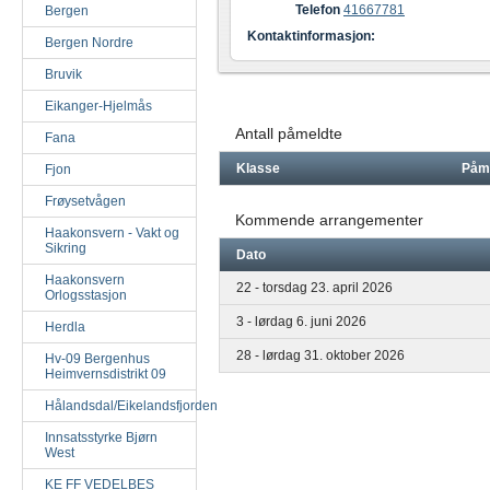
Telefon
41667781
Bergen
Kontaktinformasjon:
Bergen Nordre
Bruvik
Eikanger-Hjelmås
Antall påmeldte
Fana
Klasse
Påm
Fjon
Frøysetvågen
Kommende arrangementer
Haakonsvern - Vakt og
Sikring
Dato
Haakonsvern
22 - torsdag 23. april 2026
Orlogsstasjon
3 - lørdag 6. juni 2026
Herdla
28 - lørdag 31. oktober 2026
Hv-09 Bergenhus
Heimvernsdistrikt 09
Hålandsdal/Eikelandsfjorden
Innsatsstyrke Bjørn
West
KE FF VEDELBES