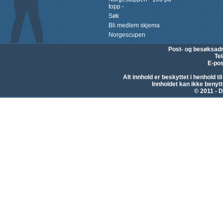
topp -
Søk
Bli medlem skjema
Norgescupen
Post- og besøksad
Te
E-pos
Alt innhold er beskyttet i henhold 
Innholdet kan ikke beny
© 2011 - D