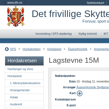
www.dfs.no
Nettstedskart
Det frivillige Skyt
Forsvar, sport 
Innmelding i DFS skytterlag
Nyttig innhold
IKT
DFS
>
Hordakretsen
>
Hordaland
>
Åsane/Hordvik
>
Arrangeme
Lagstevne 15M
Hordakretsen
Hardanger og Voss
Nøkkelpunkter
Hordaland
Dato
10 - tirsdag 11. novemb
1. Minerydderskvadron
Arrangør
Åsane/Hordvik Skyttarla
Arrangementer
Kart
Askøy
Kontaktperson
Austevoll
E-post