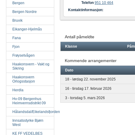
Telefon
951 10 464
Bergen
Kontaktinformasjon:
Bergen Nordre
Bruvik
Eikanger-Hjelmås
Antall påmeldte
Fana
Klasse
Påm
Fjon
Frøysetvågen
Kommende arrangementer
Haakonsvern - Vakt og
Sikring
Dato
Haakonsvern
18 - lørdag 22. november 2025
Orlogsstasjon
16 - tirsdag 17. februar 2026
Herdla
3 - torsdag 5. mars 2026
Hv-09 Bergenhus
Heimvernsdistrikt 09
Hålandsdal/Eikelandsfjorden
Innsatsstyrke Bjørn
West
KE FF VEDELBES