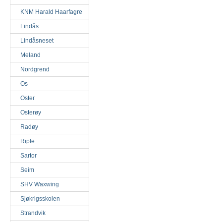
KNM Harald Haarfagre
Lindås
Lindåsneset
Meland
Nordgrend
Os
Oster
Osterøy
Radøy
Riple
Sartor
Seim
SHV Waxwing
Sjøkrigsskolen
Strandvik