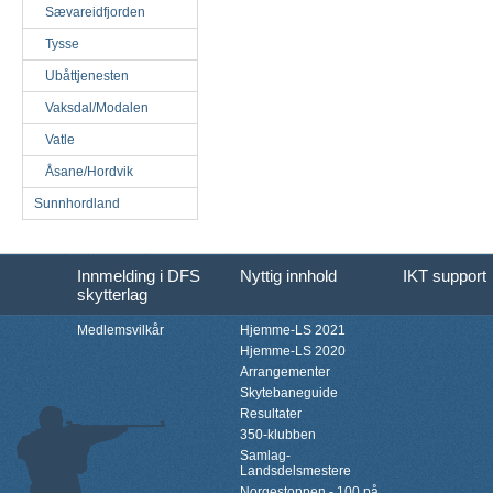
Sævareidfjorden
Tysse
Ubåttjenesten
Vaksdal/Modalen
Vatle
Åsane/Hordvik
Sunnhordland
Innmelding i DFS
Nyttig innhold
IKT support
skytterlag
Medlemsvilkår
Hjemme-LS 2021
Hjemme-LS 2020
Arrangementer
Skytebaneguide
Resultater
350-klubben
Samlag-
Landsdelsmestere
Norgestoppen - 100 på