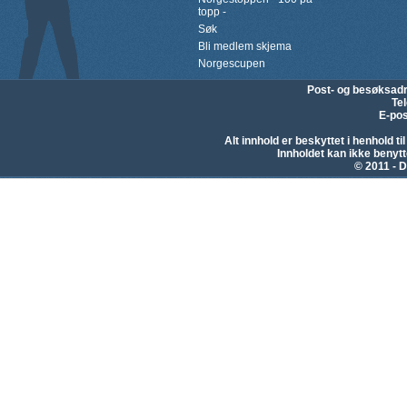
topp -
Søk
Bli medlem skjema
Norgescupen
Post- og besøksad
Te
E-pos
Alt innhold er beskyttet i henhold 
Innholdet kan ikke beny
© 2011 - D