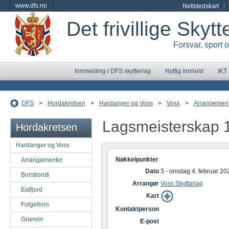
www.dfs.no
Nettstedskart
Det frivillige Skyt
Forsvar, sport 
Innmelding i DFS skytterlag
Nyttig innhold
IKT
DFS
>
Hordakretsen
>
Hardanger og Voss
>
Voss
>
Arrangemen
Lagsmeisterskap
Hordakretsen
Hardanger og Voss
Nøkkelpunkter
Arrangementer
Dato
3 - onsdag 4. februar 20
Borstrondi
Arrangør
Voss Skyttarlag
Eidfjord
Kart
Folgefonn
Kontaktperson
Granvin
E-post