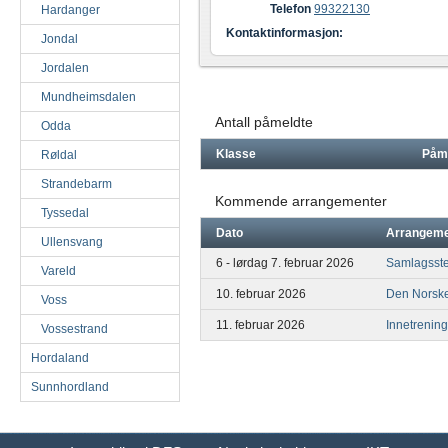
Telefon
99322130
Hardanger
Kontaktinformasjon:
Jondal
Jordalen
Mundheimsdalen
Antall påmeldte
Odda
Klasse
Påm
Røldal
Strandebarm
Kommende arrangementer
Tyssedal
Dato
Arrangem
Ullensvang
6 - lørdag 7. februar 2026
Samlagsst
Vareld
10. februar 2026
Den Norske
Voss
11. februar 2026
Innetrening
Vossestrand
Hordaland
Sunnhordland