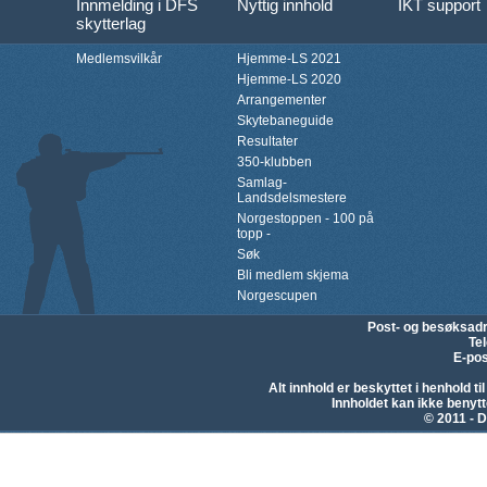
Innmelding i DFS
Nyttig innhold
IKT support
skytterlag
Medlemsvilkår
Hjemme-LS 2021
Hjemme-LS 2020
Arrangementer
Skytebaneguide
Resultater
350-klubben
Samlag-
Landsdelsmestere
Norgestoppen - 100 på
topp -
Søk
Bli medlem skjema
Norgescupen
Post- og besøksad
Te
E-pos
Alt innhold er beskyttet i henhold 
Innholdet kan ikke beny
© 2011 - D