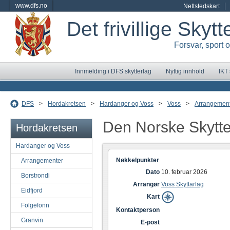
www.dfs.no
Nettstedskart
Det frivillige Skyt
Forsvar, sport 
Innmelding i DFS skytterlag
Nyttig innhold
IKT
DFS
>
Hordakretsen
>
Hardanger og Voss
>
Voss
>
Arrangemen
Den Norske Skytt
Hordakretsen
Hardanger og Voss
Nøkkelpunkter
Arrangementer
Dato
10. februar 2026
Borstrondi
Arrangør
Voss Skyttarlag
Eidfjord
Kart
Folgefonn
Kontaktperson
Granvin
E-post