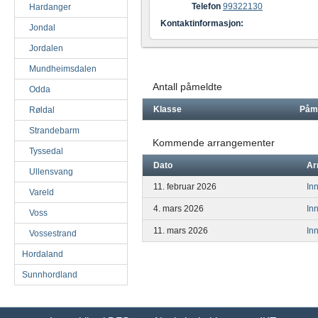
Telefon
99322130
Hardanger
Kontaktinformasjon:
Jondal
Jordalen
Mundheimsdalen
Antall påmeldte
Odda
Klasse
Påm
Røldal
Strandebarm
Kommende arrangementer
Tyssedal
Dato
Ar
Ullensvang
11. februar 2026
In
Vareld
4. mars 2026
In
Voss
11. mars 2026
In
Vossestrand
Hordaland
Sunnhordland