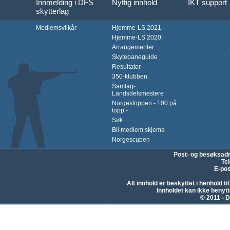
Innmelding i DFS
Nyttig innhold
IKT support
skytterlag
Medlemsvilkår
Hjemme-LS 2021
Hjemme-LS 2020
Arrangementer
Skytebaneguide
Resultater
350-klubben
Samlag-
Landsdelsmestere
Norgestoppen - 100 på
topp -
Søk
Bli medlem skjema
Norgescupen
Post- og besøksad
Te
E-pos
Alt innhold er beskyttet i henhold 
Innholdet kan ikke beny
© 2011 - D