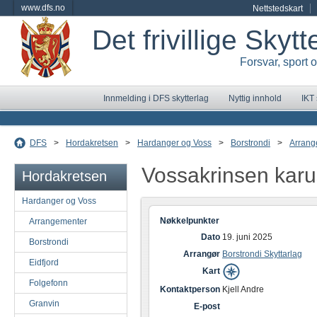
www.dfs.no
Nettstedskart
Det frivillige Skyt
Forsvar, sport 
Innmelding i DFS skytterlag
Nyttig innhold
IKT
DFS
>
Hordakretsen
>
Hardanger og Voss
>
Borstrondi
>
Arrang
Vossakrinsen karu
Hordakretsen
Hardanger og Voss
Nøkkelpunkter
Arrangementer
Dato
19. juni 2025
Borstrondi
Arrangør
Borstrondi Skyttarlag
Eidfjord
Kart
Folgefonn
Kontaktperson
Kjell Andre
Granvin
E-post