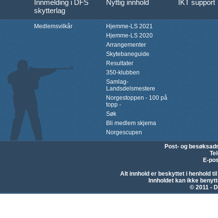
Innmelding i DFS
Nyttig innhold
IKT support
skytterlag
Medlemsvilkår
Hjemme-LS 2021
Hjemme-LS 2020
Arrangementer
Skytebaneguide
Resultater
350-klubben
Samlag-
Landsdelsmestere
Norgestoppen - 100 på
topp -
Søk
Bli medlem skjema
Norgescupen
Post- og besøksad
Te
E-pos
Alt innhold er beskyttet i henhold 
Innholdet kan ikke beny
© 2011 - D