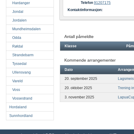
Telefon
91207175
Hardanger
Kontaktinformasjon:
Jondal
Jordalen
Mundheimsdalen
Antall påmeldte
Odda
Klasse
Påm
Røldal
Strandebarm
Kommende arrangementer
Tyssedal
Dato
Arrange
Ullensvang
20. september 2025
Lagsmeis
Vareld
20. oktober 2025
Trening i
Voss
3. november 2025
LapuaCup
Vossestrand
Hordaland
Sunnhordland