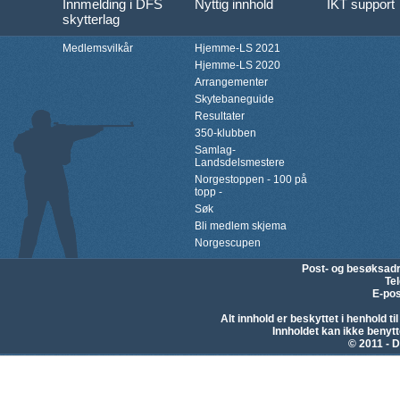
Innmelding i DFS
Nyttig innhold
IKT support
skytterlag
Medlemsvilkår
Hjemme-LS 2021
Hjemme-LS 2020
Arrangementer
Skytebaneguide
Resultater
350-klubben
Samlag-
Landsdelsmestere
Norgestoppen - 100 på
topp -
Søk
Bli medlem skjema
Norgescupen
Post- og besøksad
Te
E-pos
Alt innhold er beskyttet i henhold 
Innholdet kan ikke beny
© 2011 - D