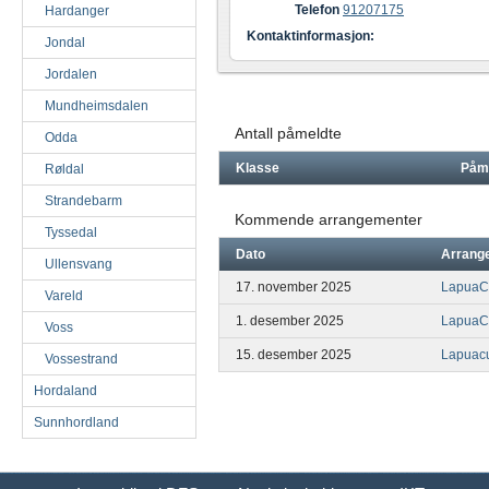
Telefon
91207175
Hardanger
Kontaktinformasjon:
Jondal
Jordalen
Mundheimsdalen
Antall påmeldte
Odda
Klasse
Påm
Røldal
Strandebarm
Kommende arrangementer
Tyssedal
Dato
Arrang
Ullensvang
17. november 2025
LapuaC
Vareld
1. desember 2025
LapuaC
Voss
15. desember 2025
Lapuac
Vossestrand
Hordaland
Sunnhordland