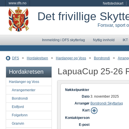
www.dfs.no
Nettstedskart
Det frivillige Skyt
Forsvar, sport 
Innmelding i DFS skytterlag
Nyttig innhold
IKT
DFS
>
Hordakretsen
>
Hardanger og Voss
>
Borstrondi
>
Arrang
LapuaCup 25-26 
Hordakretsen
Hardanger og Voss
Nøkkelpunkter
Arrangementer
Dato
3. november 2025
Borstrondi
Arrangør
Borstrondi Skyttarlag
Eidfjord
Kart
Folgefonn
Kontaktperson
Granvin
E-post