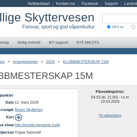
Nettstedskart
Kontakt oss
Facebook
Support
Landssk
illige Skyttervesen
Forsvar, sport og god våpenkultur
DFS.no
terlag
Nyttig innhold
IKT support
NYE Mitt DFS
nes
>
Arrangementer
>
2026
>
KLUBBMESTERSKAP 15M
BBMESTERSKAP 15M
Påmeldingsfrist:
punkter
04.03 (kl. 21.00) - t.o.m
10.03.2026
Dato
12. mars 2026
rrangør
Åsnes Skytterlag
Til påmelding
Kart
ive show
http://results.megalink.no/#/
tperson
Yngve Sannvoll