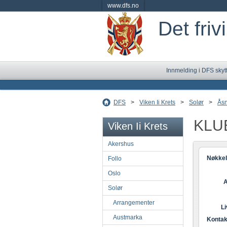
www.dfs.no
Det friv
Innmelding i DFS skyt
DFS
>
Viken Ii Krets
>
Solør
>
Ås
KLU
Viken Ii Krets
Akershus
Nøkkel
Follo
Oslo
A
Solør
Arrangementer
L
Austmarka
Kontak