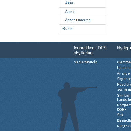
Åslia
Åsnes
Åsnes Finnskog
Østfold
Innmelding i DFS
Nyttig 
skytterlag
Medlemsvilkår
Hjemme-
Hjemme-
Arrange
Skyteba
Resultat
350-klu
Samlag-
Landsde
Norgesto
topp -
Søk
Bli med
Norgesc