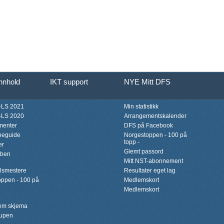
innhold
IKT support
NYE Mitt DFS
LS 2021
Min statistikk
LS 2020
Arrangementskalender
menter
DFS på Facebook
neguide
Norgestoppen - 100 på
topp -
er
Glemt passord
bben
Mitt NST-abonnement
lsmestere
Resultater eget lag
ppen - 100 på
Medlemskort
Medlemskort
lem skjema
upen