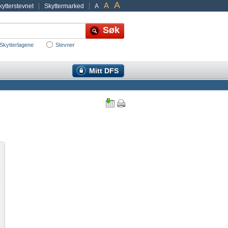
A
A
ytterstevnet
Skyttermarked
A
Skytterlagene
Stevner
Mitt DFS