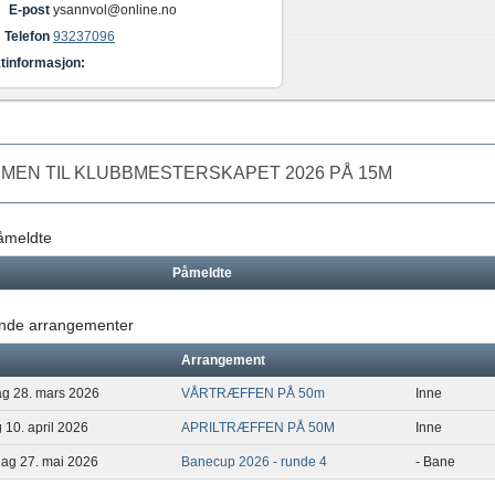
E-post
ysannvol@online.no
Telefon
93237096
tinformasjon:
MEN TIL KLUBBMESTERSKAPET 2026 PÅ 15M
påmeldte
Påmeldte
de arrangementer
Arrangement
dag 28. mars 2026
VÅRTRÆFFEN PÅ 50m
Inne
g 10. april 2026
APRILTRÆFFEN PÅ 50M
Inne
dag 27. mai 2026
Banecup 2026 - runde 4
- Bane