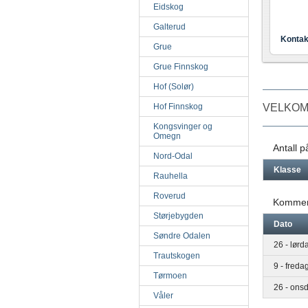
Eidskog
Galterud
Kontak
Grue
Grue Finnskog
Hof (Solør)
Hof Finnskog
VELKOM
Kongsvinger og
Omegn
Antall 
Nord-Odal
Klasse
Rauhella
Roverud
Kommen
Størjebygden
Dato
Søndre Odalen
26 - lør
Trautskogen
9 - freda
Tørmoen
26 - ons
Våler