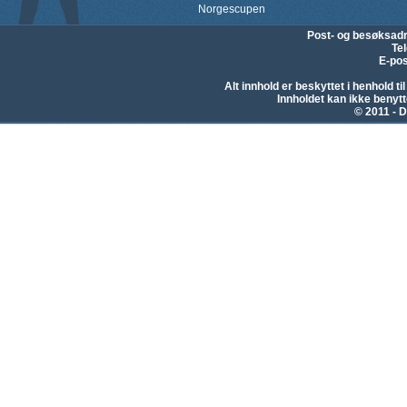
Norgescupen
Post- og besøksad
Te
E-pos
Alt innhold er beskyttet i henhold 
Innholdet kan ikke beny
© 2011 - D