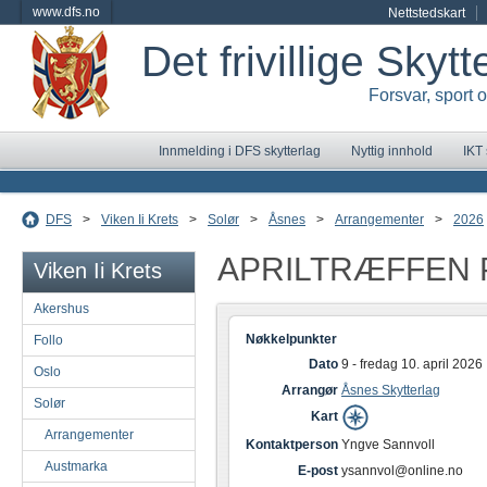
www.dfs.no
Nettstedskart
Det frivillige Skyt
Forsvar, sport 
Innmelding i DFS skytterlag
Nyttig innhold
IKT
DFS
>
Viken Ii Krets
>
Solør
>
Åsnes
>
Arrangementer
>
2026
APRILTRÆFFEN 
Viken Ii Krets
Akershus
Nøkkelpunkter
Follo
Dato
9 - fredag 10. april 2026
Oslo
Arrangør
Åsnes Skytterlag
Solør
Kart
Arrangementer
Kontaktperson
Yngve Sannvoll
Austmarka
E-post
ysannvol@online.no