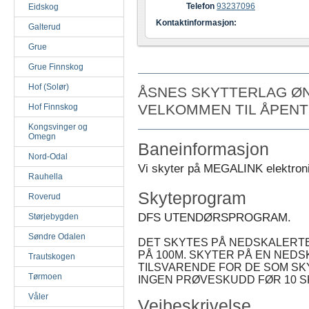
Telefon
93237096
Eidskog
Kontaktinformasjon:
Galterud
Grue
Grue Finnskog
Hof (Solør)
ÅSNES SKYTTERLAG Ø
VELKOMMEN TIL ÅPENT
Hof Finnskog
Kongsvinger og
Omegn
Baneinformasjon
Nord-Odal
Vi skyter på MEGALINK elektroni
Rauhella
Skyteprogram
Roverud
DFS UTENDØRSPROGRAM.
Størjebygden
Søndre Odalen
DET SKYTES PÅ NEDSKALERTE
PÅ 100M. SKYTER PÅ EN NEDS
Trautskogen
TILSVARENDE FOR DE SOM SK
Tørmoen
INGEN PRØVESKUDD FØR 10 
Våler
Veibeskrivelse