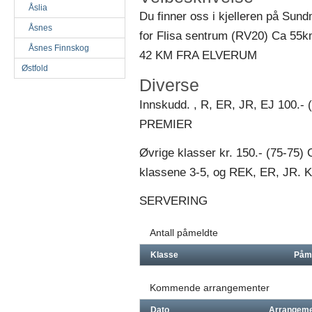
Åslia
Du finner oss i kjelleren på Su
Åsnes
for Flisa sentrum (RV20) Ca 55k
Åsnes Finnskog
42 KM FRA ELVERUM
Østfold
Diverse
Innskudd. , R, ER, JR, EJ 100.
PREMIER
Øvrige klasser kr. 150.- (75-75) 
klassene 3-5, og REK, ER, JR. Kl
SERVERING
Antall påmeldte
Klasse
Påm
Kommende arrangementer
Dato
Arrangem