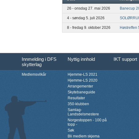
26 - onsdag 27. mai 2026
Banecup 20
4 - søndag 5. juli 2026
SOLØRRU
8 - fredag 9. oktober 2026
Høstreffen
Innmelding i DFS
Nyttig innhold
IKT support
skytterlag
Medlemsvilkår
Hjemme-LS 2021
Hjemme-LS 2020
Arrangementer
Skytebaneguide
Resultater
350-klubben
Samlag-
Landsdelsmestere
Norgestoppen - 100 på
topp -
Søk
Bli medlem skjema