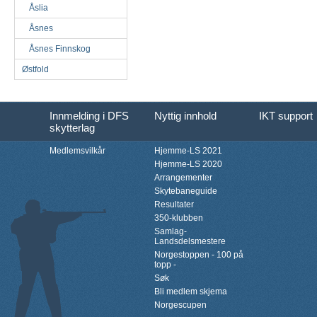
Åslia
Åsnes
Åsnes Finnskog
Østfold
Innmelding i DFS
Nyttig innhold
IKT support
skytterlag
Medlemsvilkår
Hjemme-LS 2021
Hjemme-LS 2020
Arrangementer
Skytebaneguide
Resultater
350-klubben
Samlag-
Landsdelsmestere
Norgestoppen - 100 på
topp -
Søk
Bli medlem skjema
Norgescupen