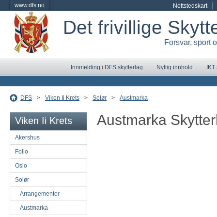
www.dfs.no
Nettstedskart
Det frivillige Skyt
Forsvar, sport 
Innmelding i DFS skytterlag
Nyttig innhold
IKT
DFS
>
Viken Ii Krets
>
Solør
>
Austmarka
Austmarka Skytter
Viken Ii Krets
Akershus
Follo
Oslo
Solør
Arrangementer
Austmarka