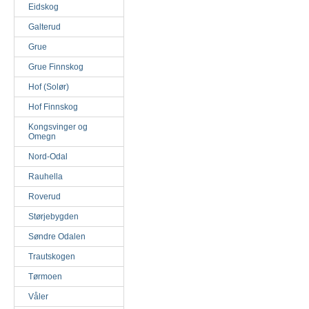
Eidskog
Galterud
Grue
Grue Finnskog
Hof (Solør)
Hof Finnskog
Kongsvinger og
Omegn
Nord-Odal
Rauhella
Roverud
Størjebygden
Søndre Odalen
Trautskogen
Tørmoen
Våler