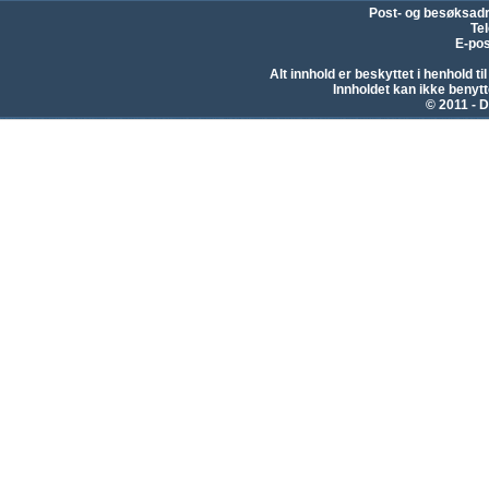
Post- og besøksad
Te
E-pos
Alt innhold er beskyttet i henhold 
Innholdet kan ikke beny
© 2011 - D