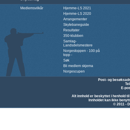
Medlemsvilkår
Hjemme-LS 2021
Hjemme-LS 2020
Arrangementer
Skytebaneguide
Resultater
350-klubben
Samlag-
Landsdelsmestere
Norgestoppen - 100 på
topp -
Søk
Bli medlem skjema
Norgescupen
Post- og besøksad
Te
E-pos
Alt innhold er beskyttet i henhold 
Innholdet kan ikke beny
© 2011 - D