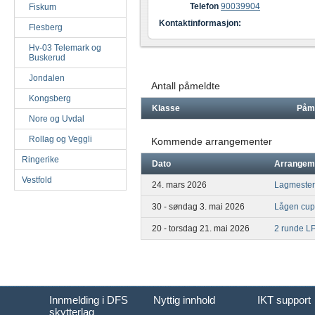
Telefon
90039904
Fiskum
Kontaktinformasjon:
Flesberg
Hv-03 Telemark og
Buskerud
Jondalen
Antall påmeldte
Kongsberg
Klasse
Påm
Nore og Uvdal
Rollag og Veggli
Kommende arrangementer
Ringerike
Dato
Arrangem
Vestfold
24. mars 2026
Lagmester
30 - søndag 3. mai 2026
Lågen cup
20 - torsdag 21. mai 2026
2 runde L
Innmelding i DFS
Nyttig innhold
IKT support
skytterlag