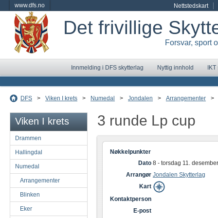
www.dfs.no
Nettstedskart
Det frivillige Skyt
Forsvar, sport 
Innmelding i DFS skytterlag
Nyttig innhold
IKT
DFS
>
Viken I krets
>
Numedal
>
Jondalen
>
Arrangementer
>
3 runde Lp cup
Viken I krets
Drammen
Nøkkelpunkter
Hallingdal
Dato
8 - torsdag 11. desembe
Numedal
Arrangør
Jondalen Skytterlag
Arrangementer
Kart
Blinken
Kontaktperson
Eker
E-post