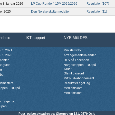
ag 8. januar 2026
LP Cup Runde 4 15M 2025/2026
Resultater (107)
ber 2025
Den Norske skyttermedalje
Resultater (11)
innhold
IKT support
NYE Mitt DFS
LS 2021
Min statistikk
LS 2020
Arrangementskalender
menter
DFS på Facebook
neguide
Norgestoppen - 100 på
topp -
er
Glemt passord
bben
Mitt NST-abonnement
lsmestere
Resultater eget lag
ppen - 100 på
Medlemskort
Medlemskort
lem skjema
upen
Post- og besøksadresse:
Økernveien 121, 0579 Oslo