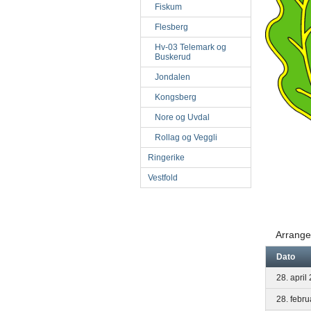
Fiskum
Flesberg
Hv-03 Telemark og
Buskerud
Jondalen
Kongsberg
Nore og Uvdal
Rollag og Veggli
Ringerike
Vestfold
Arrange
Dato
28. april
28. febr