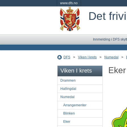
www.dfs.no
Det friv
Innmelding i DFS skyt
DFS
>
Viken I krets
>
Numedal
>
Eker
Viken I krets
Drammen
Hallingdal
Numedal
Arrangementer
Blinken
Eker