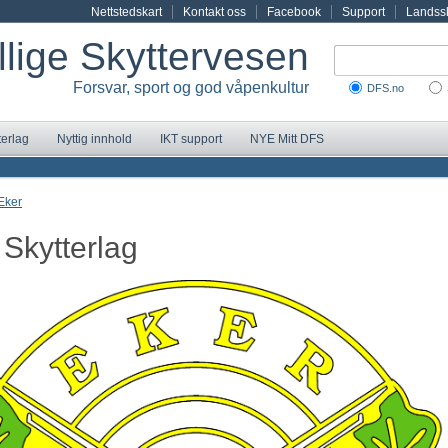
Nettstedskart
Kontakt oss
Facebook
Support
Landssk
illige Skyttervesen
Forsvar, sport og god våpenkultur
DFS.no
terlag
Nyttig innhold
IKT support
NYE Mitt DFS
Eker
 Skytterlag