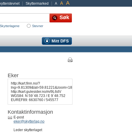
A
A
ytterstevnet
Skyttermarked
A
Skytterlagene
Stevner
Mitt DFS
Eker
http://kart.finn.no/?
lng=9.81309&lat=59.81221&zoom=18&mapType=finnvector&markers=9.81180
http://kart.gulesider.no/m/9L6dV
WGS84: N 59`48.723 / E 9`48.752
EUREF89: 6630760 / 545577
Kontaktinformasjon
E-post
eker@skytterlag.no
Leder skytterlaget