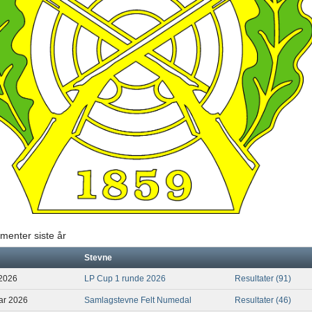
menter siste år
Stevne
 2026
LP Cup 1 runde 2026
Resultater (91)
uar 2026
Samlagstevne Felt Numedal
Resultater (46)