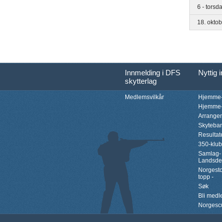
6 - torsd
18. okto
Innmelding i DFS
Nyttig 
skytterlag
Medlemsvilkår
Hjemme-
Hjemme-
Arrange
Skyteba
Resultat
350-klu
Samlag-
Landsde
Norgesto
topp -
Søk
Bli med
Norgesc