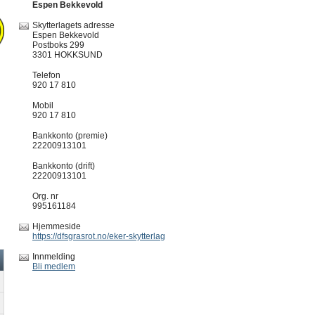
Espen Bekkevold
Skytterlagets adresse
Espen Bekkevold
Postboks 299
3301 HOKKSUND
Telefon
920 17 810
Mobil
920 17 810
Bankkonto (premie)
22200913101
Bankkonto (drift)
22200913101
Org. nr
995161184
Hjemmeside
https://dfsgrasrot.no/eker-skytterlag
Innmelding
Bli medlem