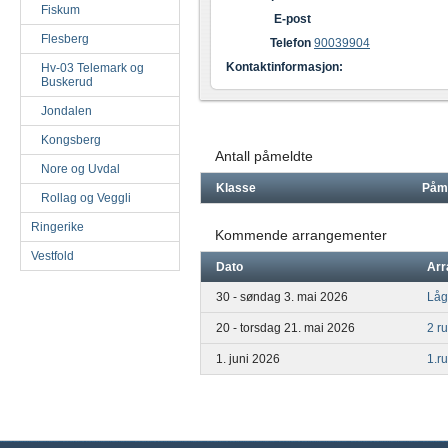
Fiskum
E-post
Flesberg
Telefon
90039904
Kontaktinformasjon:
Hv-03 Telemark og
Buskerud
Jondalen
Kongsberg
Antall påmeldte
Nore og Uvdal
Klasse
Påm
Rollag og Veggli
Ringerike
Kommende arrangementer
Vestfold
Dato
Arr
30 - søndag 3. mai 2026
Låg
20 - torsdag 21. mai 2026
2 r
1. juni 2026
1.r