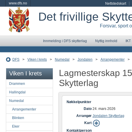
www.dfs.no
Nettstedskart
Det frivillige Skyt
Forsvar, sport 
Innmelding i DFS skytterlag
Nyttig innhold
IKT
DFS
>
Viken I krets
>
Numedal
>
Jondalen
>
Arrangementer
>
Lagmesterskap 1
Viken I krets
Skytterlag
Drammen
Hallingdal
Numedal
Nøkkelpunkter
Dato
24. mars 2026
Arrangementer
Arrangør
Jondalen Skytterlag
Blinken
Kart
Eker
Kontaktperson