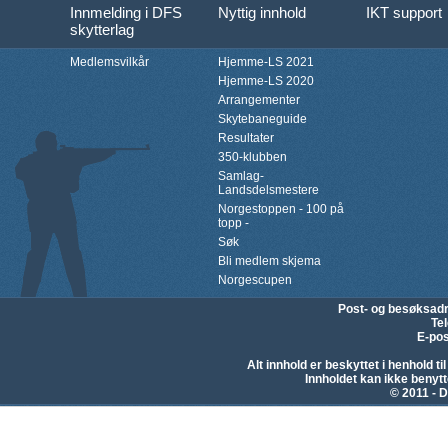
Innmelding i DFS
Nyttig innhold
IKT support
skytterlag
Medlemsvilkår
Hjemme-LS 2021
Hjemme-LS 2020
Arrangementer
Skytebaneguide
Resultater
350-klubben
Samlag-
Landsdelsmestere
Norgestoppen - 100 på
topp -
Søk
Bli medlem skjema
Norgescupen
Post- og besøksad
Te
E-pos
Alt innhold er beskyttet i henhold 
Innholdet kan ikke beny
© 2011 - D