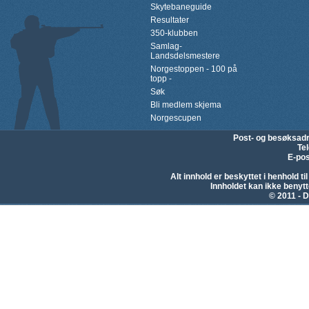
Skytebaneguide
Resultater
350-klubben
Samlag-
Landsdelsmestere
Norgestoppen - 100 på
topp -
Søk
Bli medlem skjema
Norgescupen
Post- og besøksad
Te
E-pos
Alt innhold er beskyttet i henhold 
Innholdet kan ikke beny
© 2011 - D