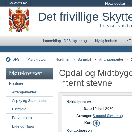
www.dfs.no
Nettstedskart
Det frivillige Skyt
Forsvar, sport 
Innmelding i DFS skytterlag
Nyttig innhold
IKT
DFS
>
Mørekretsen
>
Nordmør
>
Sunndal
>
Arrangementer
>
Opdal og Midtbyg
Mørekretsen
internt stevne
Nordmør
Arrangementer
Aspøy og Straumsnes
Nøkkelpunkter
Dato
10. juni 2026
Batnfjord
Arrangør
Sunndal Skytterlag
Bæverdalen
Kart
Eide og Naas
Kontaktperson