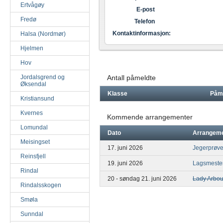
Ertvågøy
E-post
Fredø
Telefon
Kontaktinformasjon:
Halsa (Nordmør)
Hjelmen
Hov
Jordalsgrend og
Antall påmeldte
Øksendal
Klasse
Påm
Kristiansund
Kvernes
Kommende arrangementer
Lomundal
Dato
Arrangem
Meisingset
17. juni 2026
Jegerprøv
Reinsfjell
19. juni 2026
Lagsmeste
Rindal
20 - søndag 21. juni 2026
Lady Arbou
Rindalsskogen
Smøla
Sunndal