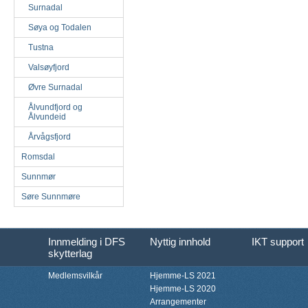
Surnadal
Søya og Todalen
Tustna
Valsøyfjord
Øvre Surnadal
Ålvundfjord og
Ålvundeid
Årvågsfjord
Romsdal
Sunnmør
Søre Sunnmøre
Innmelding i DFS
Nyttig innhold
IKT support
skytterlag
Medlemsvilkår
Hjemme-LS 2021
Hjemme-LS 2020
Arrangementer