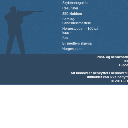
Skytebaneguide
Resultater
350-klubben
Samlag-
Landsdelsmestere
Norgestoppen - 100 på
topp -
Søk
Bli medlem skjema
Norgescupen
Post- og besøksad
Te
E-pos
Alt innhold er beskyttet i henhold 
Innholdet kan ikke beny
© 2011 - D