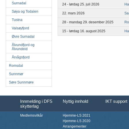
Surnadal
24 - lørdag 25. juli 2026
Ha
Søya og Todalen
22. mars 2026
Sa
Tustna
28 - mandag 29. desember 2025
Ro
Valsøyfjord
15 - lørdag 16. august 2025
Ha
Øvre Surnadal
Ålvundfjord og
Ålvundeid
Årvågsfjord
Romsdal
Sunnmør
Søre Sunnmøre
Innmelding i DFS
Nyttig innhold
IKT support
skytterlag
Medlemsvilkår
Hjemme-LS 2021
Hjemme-LS 2020
Arrangementer