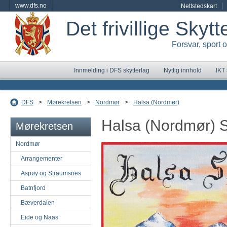
www.dfs.no
Nettstedskart
Det frivillige Skyt
Forsvar, sport 
Innmelding i DFS skytterlag
Nyttig innhold
IKT
DFS
>
Mørekretsen
>
Nordmør
>
Halsa (Nordmør)
Halsa (Nordmør) S
Mørekretsen
Nordmør
Arrangementer
Aspøy og Straumsnes
Batnfjord
Bæverdalen
Eide og Naas