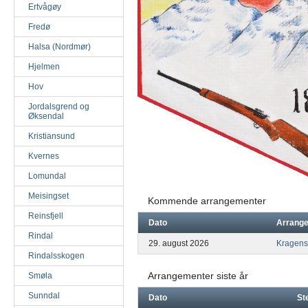
Ertvågøy
Fredø
Halsa (Nordmør)
Hjelmen
Hov
Jordalsgrend og
Øksendal
Kristiansund
Kvernes
Lomundal
Meisingset
Kommende arrangementer
Reinsfjell
Dato
Arrang
Rindal
29. august 2026
Kragens
Rindalsskogen
Arrangementer siste år
Smøla
Sunndal
Dato
St