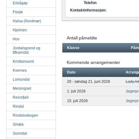
Telefon
Ertvågøy
Kontaktinformasjon:
Fredø
Halsa (Nordmør)
Hjelmen
Antall påmeldte
Hov
Klasse
Påm
Jordalsgrend og
Øksendal
Kristiansund
Kommende arrangementer
Kvernes
Dato
Arrang
Lomundal
20 - søndag 21. juni 2026
Lady Ar
Meisingset
1. juli 2026
Jegerp
Reinsfjell
15. juli 2026
Jegerp
Rindal
Rindalsskogen
Smøla
Sunndal