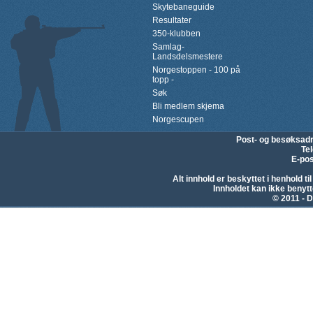
Skytebaneguide
Resultater
350-klubben
Samlag-
Landsdelsmestere
Norgestoppen - 100 på
topp -
Søk
Bli medlem skjema
Norgescupen
Post- og besøksad
Te
E-pos
Alt innhold er beskyttet i henhold 
Innholdet kan ikke beny
© 2011 - D