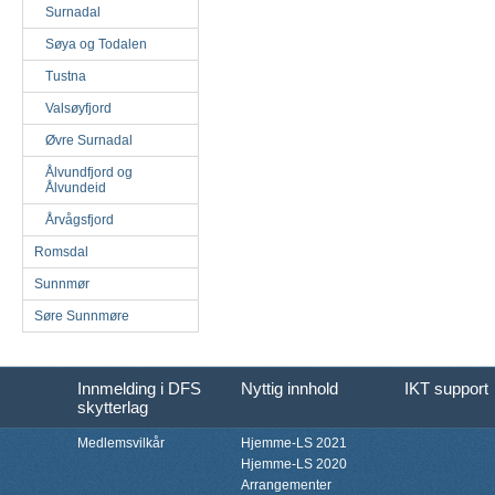
Surnadal
Søya og Todalen
Tustna
Valsøyfjord
Øvre Surnadal
Ålvundfjord og
Ålvundeid
Årvågsfjord
Romsdal
Sunnmør
Søre Sunnmøre
Innmelding i DFS
Nyttig innhold
IKT support
skytterlag
Medlemsvilkår
Hjemme-LS 2021
Hjemme-LS 2020
Arrangementer