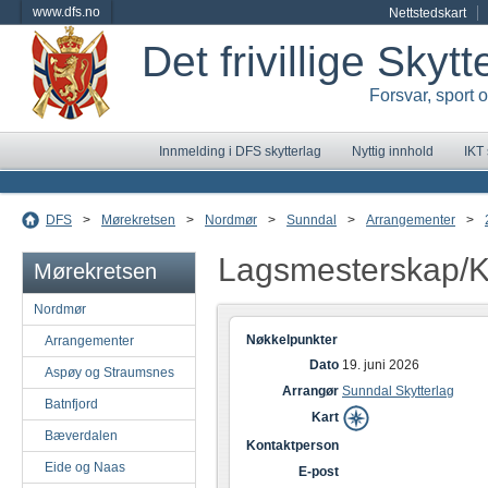
www.dfs.no
Nettstedskart
Det frivillige Skyt
Forsvar, sport 
Innmelding i DFS skytterlag
Nyttig innhold
IKT
DFS
>
Mørekretsen
>
Nordmør
>
Sunndal
>
Arrangementer
>
Lagsmesterskap/
Mørekretsen
Nordmør
Nøkkelpunkter
Arrangementer
Dato
19. juni 2026
Aspøy og Straumsnes
Arrangør
Sunndal Skytterlag
Batnfjord
Kart
Bæverdalen
Kontaktperson
Eide og Naas
E-post