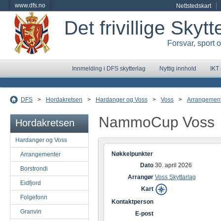
www.dfs.no
Nettstedskart
Det frivillige Skyt
Forsvar, sport 
Innmelding i DFS skytterlag
Nyttig innhold
IKT
DFS
>
Hordakretsen
>
Hardanger og Voss
>
Voss
>
Arrangemen
NammoCup Voss
Hordakretsen
Hardanger og Voss
Nøkkelpunkter
Arrangementer
Dato
30. april 2026
Borstrondi
Arrangør
Voss Skyttarlag
Eidfjord
Kart
Folgefonn
Kontaktperson
Granvin
E-post