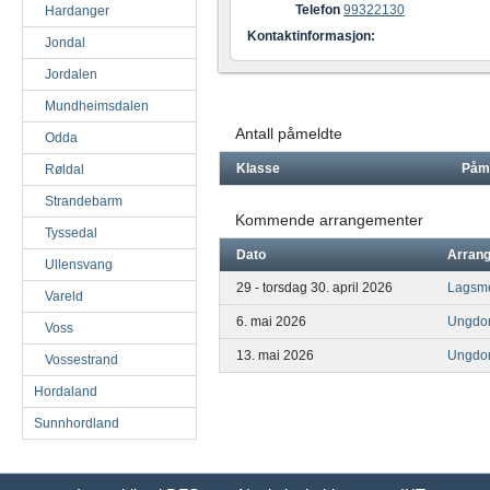
Telefon
99322130
Hardanger
Kontaktinformasjon:
Jondal
Jordalen
Mundheimsdalen
Antall påmeldte
Odda
Klasse
Påm
Røldal
Strandebarm
Kommende arrangementer
Tyssedal
Dato
Arran
Ullensvang
29 - torsdag 30. april 2026
Lagsme
Vareld
6. mai 2026
Ungdo
Voss
13. mai 2026
Ungdom
Vossestrand
Hordaland
Sunnhordland