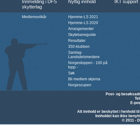
Innmelding i DFS
Nyttig innhold
IKT support
skytterlag
Medlemsvilkår
Hjemme-LS 2021
Hjemme-LS 2020
Arrangementer
Skytebaneguide
Resultater
350-klubben
Samlag-
Landsdelsmestere
Norgestoppen - 100 på
topp -
Søk
Bli medlem skjema
Norgescupen
Post- og besøksad
Te
E-pos
Alt innhold er beskyttet i henhold 
Innholdet kan ikke beny
© 2011 - D