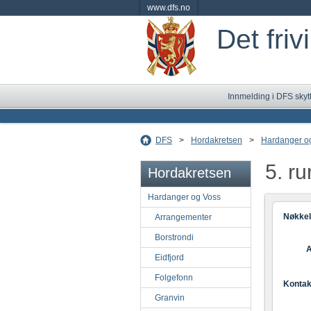
www.dfs.no
Det friv
Innmelding i DFS skyt
DFS
>
Hordakretsen
>
Hardanger o
5. r
Hordakretsen
Hardanger og Voss
Nøkkel
Arrangementer
Borstrondi
A
Eidfjord
Folgefonn
Kontak
Granvin