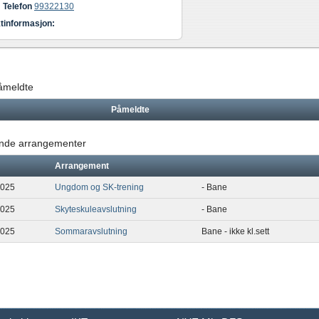
Telefon
99322130
tinformasjon:
påmeldte
Påmeldte
de arrangementer
Arrangement
2025
Ungdom og SK-trening
- Bane
2025
Skyteskuleavslutning
- Bane
2025
Sommaravslutning
Bane - ikke kl.sett