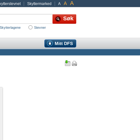
A
A
ytterstevnet
Skyttermarked
A
Skytterlagene
Stevner
Mitt DFS