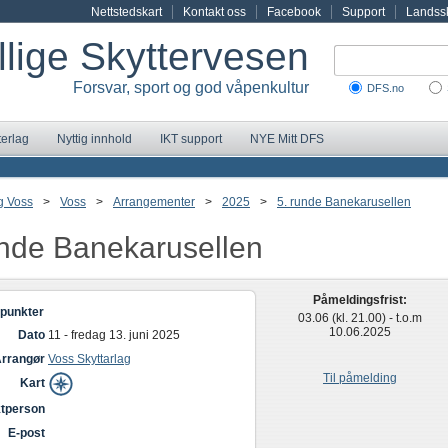
Nettstedskart
Kontakt oss
Facebook
Support
Landssk
illige Skyttervesen
Forsvar, sport og god våpenkultur
DFS.no
terlag
Nyttig innhold
IKT support
NYE Mitt DFS
g Voss
>
Voss
>
Arrangementer
>
2025
>
5. runde Banekarusellen
unde Banekarusellen
Påmeldingsfrist:
punkter
03.06 (kl. 21.00) - t.o.m
10.06.2025
Dato
11 - fredag 13. juni 2025
rrangør
Voss Skyttarlag
Til påmelding
Kart
tperson
E-post