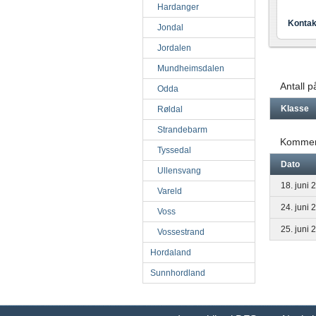
Hardanger
Kontak
Jondal
Jordalen
Mundheimsdalen
Antall 
Odda
Klasse
Røldal
Strandebarm
Kommen
Tyssedal
Dato
Ullensvang
18. juni 
Vareld
24. juni 
Voss
25. juni 
Vossestrand
Hordaland
Sunnhordland