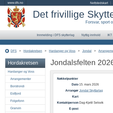
www.dfs.no
Nettstedskart
Det frivillige Skyt
Forsvar, sport 
Innmelding i DFS skytterlag
Nyttig innhold
IKT
DFS
>
Hordakretsen
>
Hardanger og Voss
>
Jondal
>
Arrangeme
Jondalsfelten 202
Hordakretsen
Hardanger og Voss
Nøkkelpunkter
Arrangementer
Dato
15. mars 2026
Borstrondi
Arrangør
Jondal Skyttarlag
Eidfjord
Kart
Folgefonn
Kontaktperson
Dag-Kjetil Selsvik
Granvin
E-post