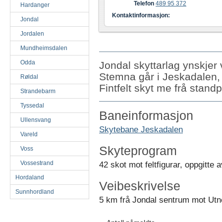
Telefon
489 95 372
Hardanger
Kontaktinformasjon:
Jondal
Jordalen
Mundheimsdalen
Odda
Jondal skyttarlag ynskjer
Stemna går i Jeskadalen,
Røldal
Fintfelt skyt me frå stan
Strandebarm
Tyssedal
Baneinformasjon
Ullensvang
Skytebane Jeskadalen
Vareld
Skyteprogram
Voss
Vossestrand
42 skot mot feltfigurar, oppgitte 
Hordaland
Veibeskrivelse
Sunnhordland
5 km frå Jondal sentrum mot Ut