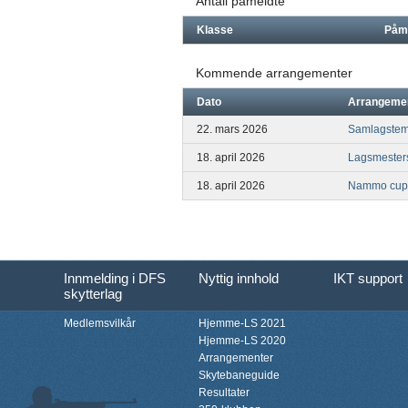
Antall påmeldte
Klasse
Påm
Kommende arrangementer
Dato
Arrangeme
22. mars 2026
Samlagstemn
18. april 2026
Lagsmesters
18. april 2026
Nammo cup f
Innmelding i DFS
Nyttig innhold
IKT support
skytterlag
Medlemsvilkår
Hjemme-LS 2021
Hjemme-LS 2020
Arrangementer
Skytebaneguide
Resultater