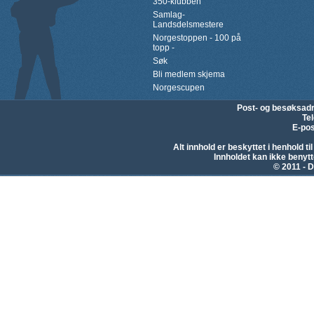
350-klubben
Samlag-
Landsdelsmestere
Norgestoppen - 100 på
topp -
Søk
Bli medlem skjema
Norgescupen
Post- og besøksad
Te
E-pos
Alt innhold er beskyttet i henhold 
Innholdet kan ikke beny
© 2011 - D