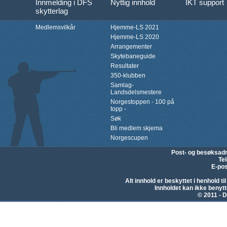
Innmelding i DFS
Nyttig innhold
IKT support
skytterlag
Medlemsvilkår
Hjemme-LS 2021
Hjemme-LS 2020
Arrangementer
Skytebaneguide
Resultater
350-klubben
Samlag-
Landsdelsmestere
Norgestoppen - 100 på
topp -
Søk
Bli medlem skjema
Norgescupen
Post- og besøksad
Te
E-pos
Alt innhold er beskyttet i henhold 
Innholdet kan ikke beny
© 2011 - D