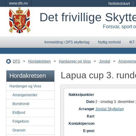
www.dfs.no
Nettstedskart
Det frivillige Skyt
Forsvar, sport 
Innmelding i DFS skytterlag
Nyttig innhold
IKT
DFS
>
Hordakretsen
>
Hardanger og Voss
>
Jondal
>
Arrangeme
Lapua cup 3. rund
Hordakretsen
Hardanger og Voss
Nøkkelpunkter
Arrangementer
Dato
2 - onsdag 3. desember
Borstrondi
Arrangør
Jondal Skyttarlag
Eidfjord
Kart
Folgefonn
Kontaktperson
Granvin
E-post