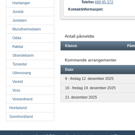
Telefon
489 95 372
Hardanger
Kontaktinformasjon:
Jondal
Jordalen
Mundheimsdalen
Antall påmeldte
Odda
Klasse
Påm
Røldal
Strandebarm
Kommende arrangementer
Tyssedal
Dato
Ullensvang
9 - fredag 12. desember 2025
Vareld
16 - fredag 19. desember 2025
Voss
21. desember 2025
Vossestrand
Hordaland
Sunnhordland