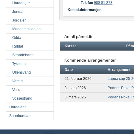
Telefon
908 81 273
Hardanger
Kontaktinformasjon:
Jondal
Jordalen
Mundheimsdalen
Antall påmeldte
Odda
Klasse
Påm
Røldal
Strandebarm
Kommende arrangementer
Tyssedal
Dato
Arrangement
Ullensvang
21. februar 2026
Lapua cup 25-2
Vareld
3. mars 2026
Podens Pokal 
Voss
3. mars 2026
Podens Pokal 
Vossestrand
Hordaland
Sunnhordland