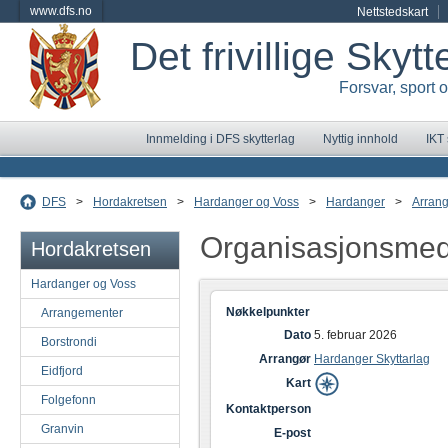
www.dfs.no
Nettstedskart
Det frivillige Skyt
Forsvar, sport 
Innmelding i DFS skytterlag
Nyttig innhold
IKT
DFS
>
Hordakretsen
>
Hardanger og Voss
>
Hardanger
>
Arran
Organisasjonsmed
Hordakretsen
Hardanger og Voss
Nøkkelpunkter
Arrangementer
Dato
5. februar 2026
Borstrondi
Arrangør
Hardanger Skyttarlag
Eidfjord
Kart
Folgefonn
Kontaktperson
Granvin
E-post