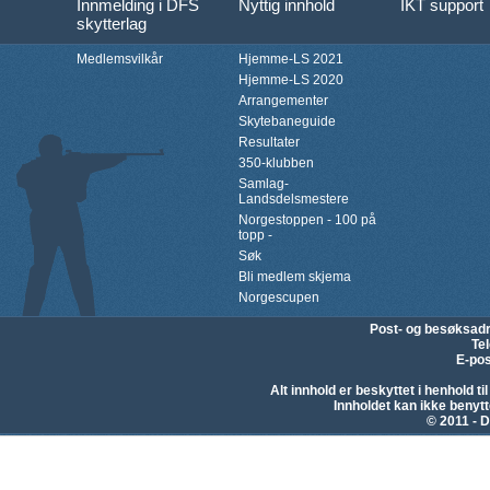
Innmelding i DFS
Nyttig innhold
IKT support
skytterlag
Medlemsvilkår
Hjemme-LS 2021
Hjemme-LS 2020
Arrangementer
Skytebaneguide
Resultater
350-klubben
Samlag-
Landsdelsmestere
Norgestoppen - 100 på
topp -
Søk
Bli medlem skjema
Norgescupen
Post- og besøksad
Te
E-pos
Alt innhold er beskyttet i henhold 
Innholdet kan ikke beny
© 2011 - D