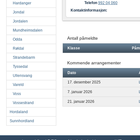
Telefon
992 04 060
Hardanger
Kontaktinformasjon:
Jondal
Jordalen
Mundheimsdalen
Antall påmeldte
Odda
Klasse
Påm
Røldal
Strandebarm
Kommende arrangementer
Tyssedal
Dato
Ullensvang
17. desember 2025
Vareld
7. januar 2026
Voss
21. januar 2026
Vossestrand
Hordaland
Sunnhordland