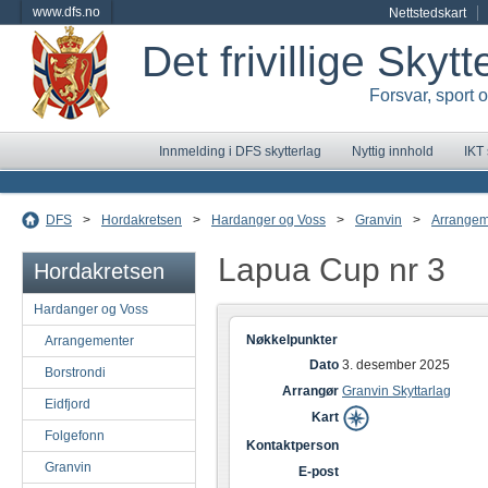
www.dfs.no
Nettstedskart
Det frivillige Skyt
Forsvar, sport 
Innmelding i DFS skytterlag
Nyttig innhold
IKT
DFS
>
Hordakretsen
>
Hardanger og Voss
>
Granvin
>
Arrangem
Lapua Cup nr 3
Hordakretsen
Hardanger og Voss
Nøkkelpunkter
Arrangementer
Dato
3. desember 2025
Borstrondi
Arrangør
Granvin Skyttarlag
Eidfjord
Kart
Folgefonn
Kontaktperson
Granvin
E-post