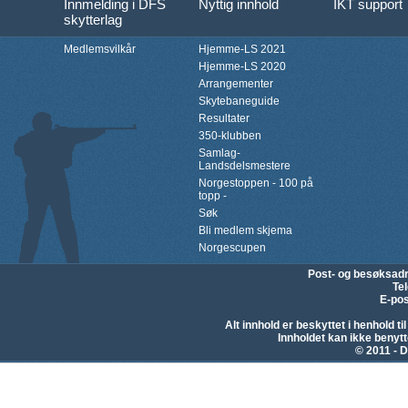
Innmelding i DFS
Nyttig innhold
IKT support
skytterlag
Medlemsvilkår
Hjemme-LS 2021
Hjemme-LS 2020
Arrangementer
Skytebaneguide
Resultater
350-klubben
Samlag-
Landsdelsmestere
Norgestoppen - 100 på
topp -
Søk
Bli medlem skjema
Norgescupen
Post- og besøksad
Te
E-pos
Alt innhold er beskyttet i henhold 
Innholdet kan ikke beny
© 2011 - D