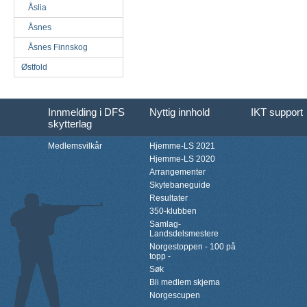
Åslia
Åsnes
Åsnes Finnskog
Østfold
Innmelding i DFS
Nyttig innhold
IKT support
skytterlag
Medlemsvilkår
Hjemme-LS 2021
Hjemme-LS 2020
Arrangementer
Skytebaneguide
Resultater
350-klubben
Samlag-
Landsdelsmestere
Norgestoppen - 100 på
topp -
Søk
Bli medlem skjema
Norgescupen