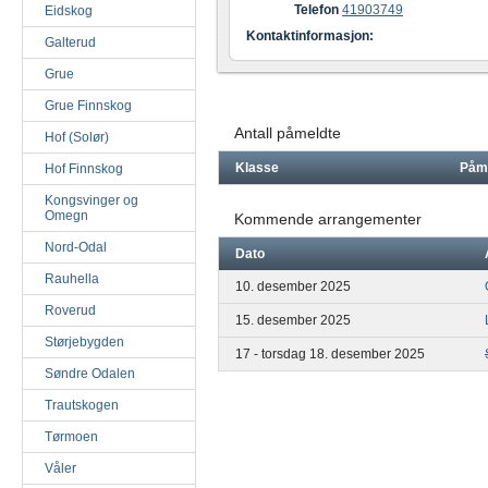
Telefon
41903749
Eidskog
Kontaktinformasjon:
Galterud
Grue
Grue Finnskog
Antall påmeldte
Hof (Solør)
Klasse
Påm
Hof Finnskog
Kongsvinger og
Omegn
Kommende arrangementer
Nord-Odal
Dato
Rauhella
10. desember 2025
Roverud
15. desember 2025
Størjebygden
17 - torsdag 18. desember 2025
Søndre Odalen
Trautskogen
Tørmoen
Våler