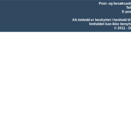
Post- og besøksad
Te
E-pos
Alt innhold er beskyttet i henhold 
Innholdet kan ikke beny
© 2011 - D