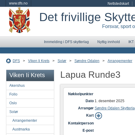
www.dfs.no
Nettstedskart
Det frivillige Skyt
Forsvar, sport 
Innmelding i DFS skytterlag
Nyttig innhold
IKT
DFS
>
Viken Ii Krets
>
Solør
>
Søndre Odalen
>
Arrangementer
Lapua Runde3
Viken Ii Krets
Akershus
Nøkkelpunkter
Follo
Dato
1. desember 2025
Oslo
Arrangør
Søndre Odalen Skytterl
Solør
Kart
Arrangementer
Kontaktperson
Austmarka
E-post