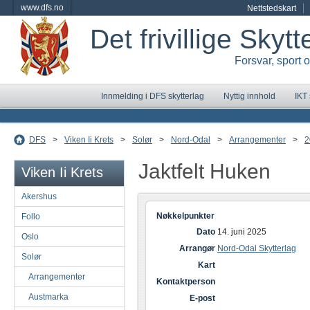
www.dfs.no
Nettstedskart
Det frivillige Skyt
Forsvar, sport 
Innmelding i DFS skytterlag
Nyttig innhold
IKT
DFS
>
Viken Ii Krets
>
Solør
>
Nord-Odal
>
Arrangementer
>
2
Jaktfelt Huken
Viken Ii Krets
Akershus
Nøkkelpunkter
Follo
Dato
14. juni 2025
Oslo
Arrangør
Nord-Odal Skytterlag
Solør
Kart
Arrangementer
Kontaktperson
Austmarka
E-post