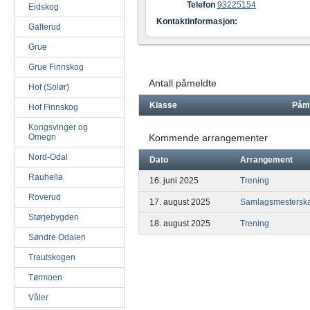
Telefon
93225154
Eidskog
Kontaktinformasjon:
Galterud
Grue
Grue Finnskog
Antall påmeldte
Hof (Solør)
Klasse
Påm
Hof Finnskog
Kongsvinger og
Omegn
Kommende arrangementer
Nord-Odal
Dato
Arrangement
Rauhella
16. juni 2025
Trening
Roverud
17. august 2025
Samlagsmesterska
Størjebygden
18. august 2025
Trening
Søndre Odalen
Trautskogen
Tørmoen
Våler