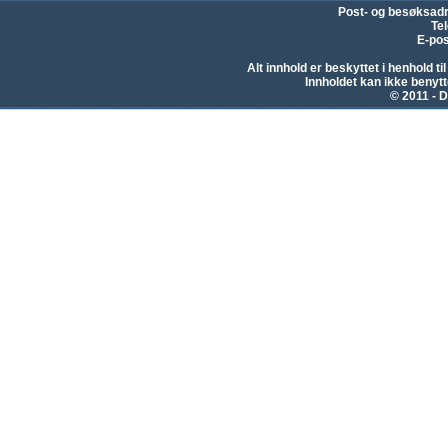
Post- og besøksad
Te
E-pos
Alt innhold er beskyttet i henhold 
Innholdet kan ikke beny
© 2011 - D