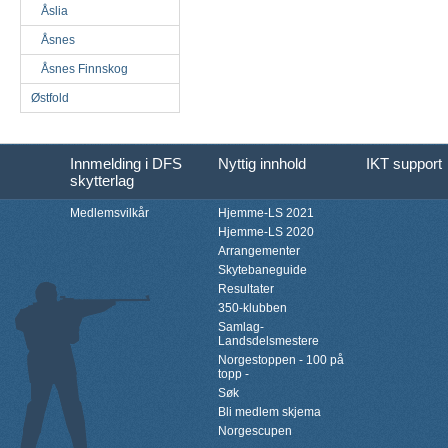
Åslia
Åsnes
Åsnes Finnskog
Østfold
Innmelding i DFS
Nyttig innhold
IKT support
skytterlag
Medlemsvilkår
Hjemme-LS 2021
Hjemme-LS 2020
Arrangementer
Skytebaneguide
Resultater
350-klubben
Samlag-
Landsdelsmestere
Norgestoppen - 100 på
topp -
Søk
Bli medlem skjema
Norgescupen