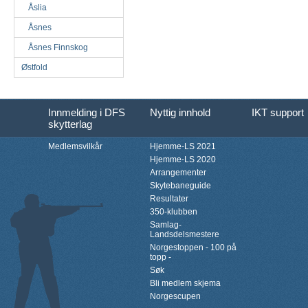
Åslia
Åsnes
Åsnes Finnskog
Østfold
Innmelding i DFS
Nyttig innhold
IKT support
skytterlag
Medlemsvilkår
Hjemme-LS 2021
Hjemme-LS 2020
Arrangementer
Skytebaneguide
Resultater
350-klubben
Samlag-
Landsdelsmestere
Norgestoppen - 100 på
topp -
Søk
Bli medlem skjema
Norgescupen