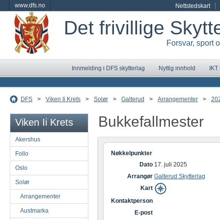
www.dfs.no
Nettstedskart
Det frivillige Skyt
Forsvar, sport 
Innmelding i DFS skytterlag
Nyttig innhold
IKT
DFS
>
Viken Ii Krets
>
Solør
>
Galterud
>
Arrangementer
>
20
Bukkefallmester
Viken Ii Krets
Akershus
Nøkkelpunkter
Follo
Dato
17. juli 2025
Oslo
Arrangør
Galterud Skytterlag
Solør
Kart
Arrangementer
Kontaktperson
Austmarka
E-post