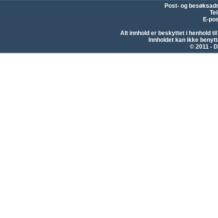
Post- og besøksad
Te
E-pos
Alt innhold er beskyttet i henhold 
Innholdet kan ikke beny
© 2011 - D