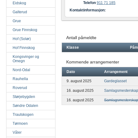
Telefon
911 71 185
Eidskog
Kontaktinformasjon:
Galterud
Grue
Grue Finnskog
Antall påmeldte
Hof (Solør)
Klasse
Påm
Hof Finnskog
Kongsvinger og
Omegn
Kommende arrangementer
Nord-Odal
Dato
Arrangement
Rauhella
9. august 2025
Gardeglasset
Roverud
16. august 2025
Samlagsmesterskap s
Størjebygden
16. august 2025
Samlagsmesterskap s
Søndre Odalen
Trautskogen
Tørmoen
Våler