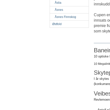
Åslia
innskudd.
Åsnes
Cupen er e
Åsnes Finnskog
innsats o
Østfold
premie fr
som skyt
Banei
10 optiske
10 Megalink
Skyte
I år skyte
(konkurrans
Veibes
Revlemoen 
Antall 