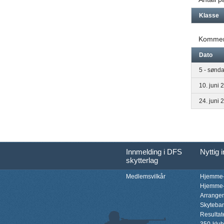
Klasse
Kommen
Dato
5 - sønda
10. juni 
24. juni 
Innmelding i DFS
Nyttig 
skytterlag
Medlemsvilkår
Hjemme-
Hjemme-
Arrange
Skyteba
Resultat
350-klu