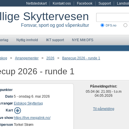
Nettstedskart
Kontakt oss
Facebook
Support
Landssk
illige Skyttervesen
Forsvar, sport og god våpenkultur
DFS.no
terlag
Nyttig innhold
IKT support
NYE Mitt DFS
skog
>
Arrangementer
>
2026
>
Banecup 2026 - runde 1
cup 2026 - runde 1
Påmeldingsfrist:
punkter
05.04 (kl. 21.00) - t.o.m
04.05.2026
Dato
5 - onsdag 6. mai 2026
rrangør
Eidskog Skytterlag
Til påmelding
Kart
ive show
https://live.megalink.no/
tperson
Torkel Strøm