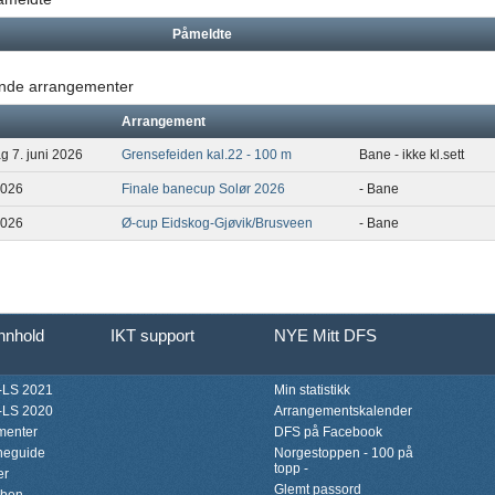
Påmeldte
de arrangementer
Arrangement
g 7. juni 2026
Grensefeiden kal.22 - 100 m
Bane - ikke kl.sett
2026
Finale banecup Solør 2026
- Bane
2026
Ø-cup Eidskog-Gjøvik/Brusveen
- Bane
innhold
IKT support
NYE Mitt DFS
LS 2021
Min statistikk
LS 2020
Arrangementskalender
menter
DFS på Facebook
neguide
Norgestoppen - 100 på
topp -
er
Glemt passord
bben