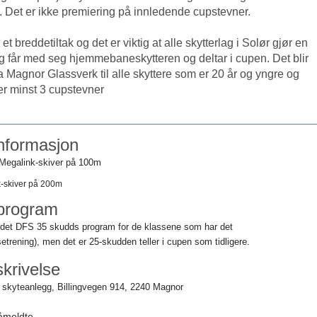
 Det er ikke premiering på innledende cupstevner.
t breddetiltak og det er viktig at alle skytterlag i Solør gjør en
g får med seg hjemmebaneskytteren og deltar i cupen. Det blir
a Magnor Glassverk til alle skyttere som er 20 år og yngre og
er minst 3 cupstevner
nformasjon
 Megalink-skiver på 100m
-skiver på 200m
program
s det DFS 35 skudds program for de klassene som har det
etrening), men det er 25-skudden teller i cupen som tidligere.
krivelse
skyteanlegg, Billingvegen 914, 2240 Magnor
påmeldte