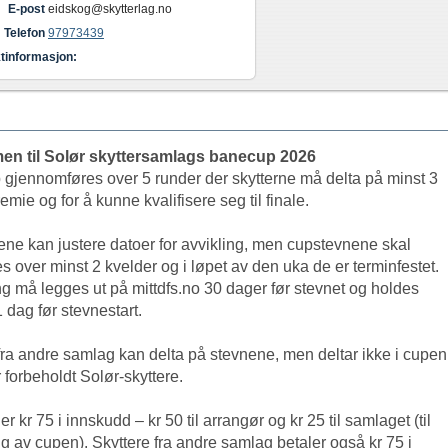
E-post
eidskog@skytterlag.no
Telefon
97973439
tinformasjon:
n til Solør skyttersamlags banecup 2026
 gjennomføres over 5 runder der skytterne må delta på minst 3
remie og for å kunne kvalifisere seg til finale.
ne kan justere datoer for avvikling, men cupstevnene skal
s over minst 2 kvelder og i løpet av den uka de er terminfestet.
 må legges ut på mittdfs.no 30 dager før stevnet og holdes
1 dag før stevnestart.
fra andre samlag kan delta på stevnene, men deltar ikke i cupen
 forbeholdt Solør-skyttere.
er kr 75 i innskudd – kr 50 til arrangør og kr 25 til samlaget (til
g av cupen). Skyttere fra andre samlag betaler også kr 75 i