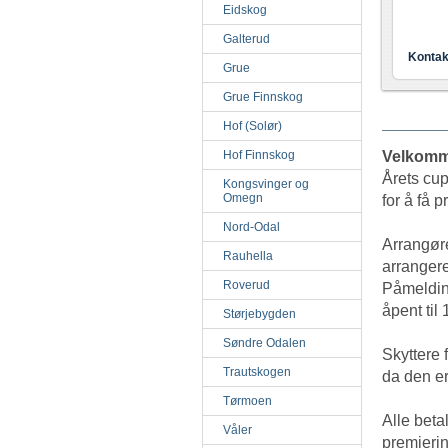
Eidskog
Galterud
Kontak
Grue
Grue Finnskog
Hof (Solør)
Hof Finnskog
Velkomme
Årets cup
Kongsvinger og
Omegn
for å få p
Nord-Odal
Arrangøre
Rauhella
arrangere
Roverud
Påmelding
åpent til 
Størjebygden
Søndre Odalen
Skyttere 
Trautskogen
da den er
Tørmoen
Alle betal
Våler
premierin