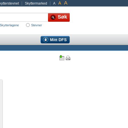
A
A
ytterstevnet
Skyttermarked
A
Skytterlagene
Stevner
Mitt DFS