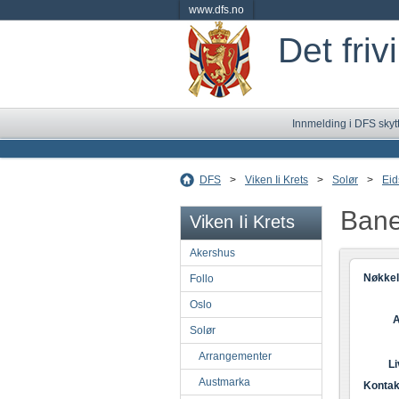
www.dfs.no
Det friv
Innmelding i DFS skyt
DFS
>
Viken Ii Krets
>
Solør
>
Eid
Bane
Viken Ii Krets
Akershus
Nøkkel
Follo
Oslo
A
Solør
Arrangementer
L
Austmarka
Kontak