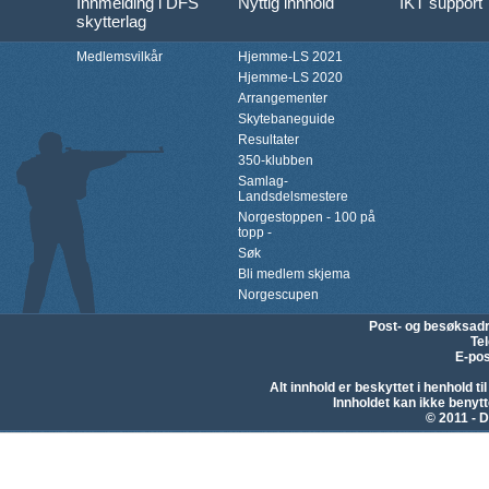
Innmelding i DFS
Nyttig innhold
IKT support
skytterlag
Medlemsvilkår
Hjemme-LS 2021
Hjemme-LS 2020
Arrangementer
Skytebaneguide
Resultater
350-klubben
Samlag-
Landsdelsmestere
Norgestoppen - 100 på
topp -
Søk
Bli medlem skjema
Norgescupen
Post- og besøksad
Te
E-pos
Alt innhold er beskyttet i henhold 
Innholdet kan ikke beny
© 2011 - D