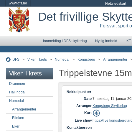
www.dfs.no
Nettstedskart
Det frivillige Skyt
Forsvar, sport 
Innmelding i DFS skytterlag
Nyttig innhold
IKT
DFS
>
Viken I krets
>
Numedal
>
Kongsberg
>
Arrangementer
Trippelstevne 15
Viken I krets
Drammen
Nøkkelpunkter
Hallingdal
Dato
7 - søndag 11. januar 2
Numedal
Arrangør
Kongsberg Skytterlag
Arrangementer
Kart
Blinken
Live show
https://live.kongsbergtar
Eker
Kontaktperson