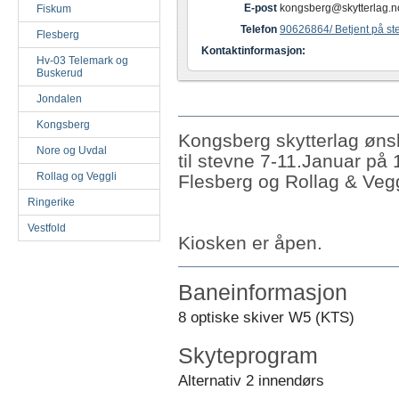
E-post
kongsberg@skytterlag.n
Fiskum
Telefon
90626864/ Betjent på st
Flesberg
Kontaktinformasjon:
Hv-03 Telemark og
Buskerud
Jondalen
Kongsberg
Kongsberg skytterlag øns
Nore og Uvdal
til stevne 7-11.Januar på
Rollag og Veggli
Flesberg og Rollag & Vegg
Ringerike
Vestfold
Kiosken er åpen.
Baneinformasjon
8 optiske skiver W5 (KTS)
Skyteprogram
Alternativ 2 innendørs