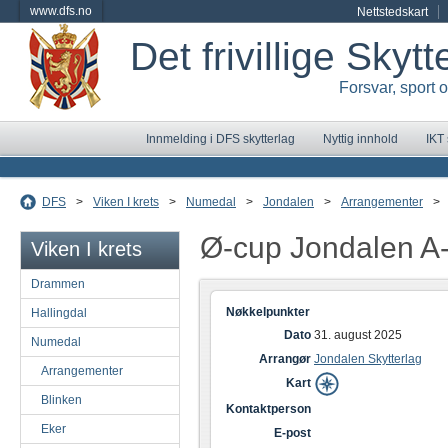
www.dfs.no
Nettstedskart
Det frivillige Skyt
Forsvar, sport 
Innmelding i DFS skytterlag
Nyttig innhold
IKT
DFS
>
Viken I krets
>
Numedal
>
Jondalen
>
Arrangementer
>
Ø-cup Jondalen A
Viken I krets
Drammen
Nøkkelpunkter
Hallingdal
Dato
31. august 2025
Numedal
Arrangør
Jondalen Skytterlag
Arrangementer
Kart
Blinken
Kontaktperson
Eker
E-post