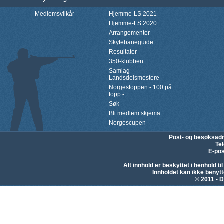
Medlemsvilkår
Hjemme-LS 2021
Hjemme-LS 2020
Arrangementer
Skytebaneguide
Resultater
350-klubben
Samlag-
Landsdelsmestere
Norgestoppen - 100 på
topp -
Søk
Bli medlem skjema
Norgescupen
Post- og besøksad
Te
E-pos
Alt innhold er beskyttet i henhold 
Innholdet kan ikke beny
© 2011 - D