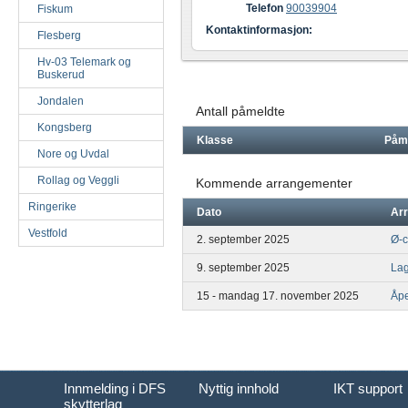
Telefon
90039904
Fiskum
Kontaktinformasjon:
Flesberg
Hv-03 Telemark og
Buskerud
Jondalen
Antall påmeldte
Kongsberg
Klasse
Påm
Nore og Uvdal
Rollag og Veggli
Kommende arrangementer
Ringerike
Dato
Ar
Vestfold
2. september 2025
Ø-c
9. september 2025
Lag
15 - mandag 17. november 2025
Åpe
Innmelding i DFS
Nyttig innhold
IKT support
skytterlag