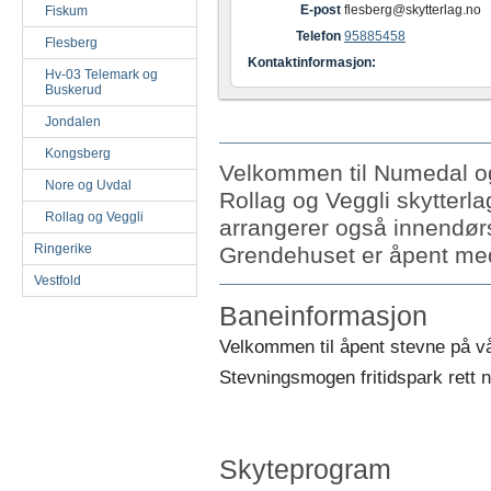
E-post
flesberg@skytterlag.no
Fiskum
Telefon
95885458
Flesberg
Kontaktinformasjon:
Hv-03 Telemark og
Buskerud
Jondalen
Kongsberg
Velkommen til Numedal og
Nore og Uvdal
Rollag og Veggli skytterl
Rollag og Veggli
arrangerer også innendør
Ringerike
Grendehuset er åpent med 
Vestfold
Baneinformasjon
Velkommen til åpent stevne på v
Stevningsmogen fritidspark rett
Skyteprogram