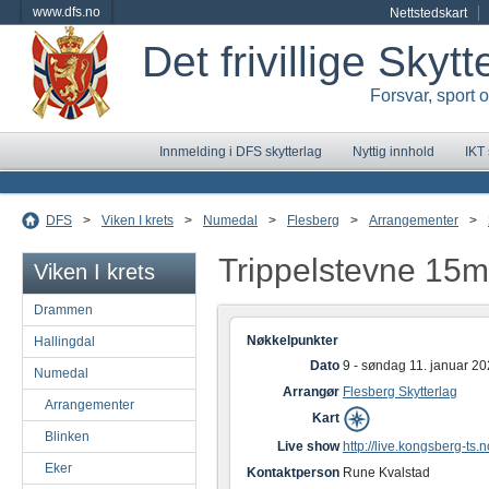
www.dfs.no
Nettstedskart
Det frivillige Skyt
Forsvar, sport 
Innmelding i DFS skytterlag
Nyttig innhold
IKT
DFS
>
Viken I krets
>
Numedal
>
Flesberg
>
Arrangementer
>
Trippelstevne 15
Viken I krets
Drammen
Nøkkelpunkter
Hallingdal
Dato
9 - søndag 11. januar 2
Numedal
Arrangør
Flesberg Skytterlag
Arrangementer
Kart
Blinken
Live show
http://live.kongsberg-ts.n
Eker
Kontaktperson
Rune Kvalstad