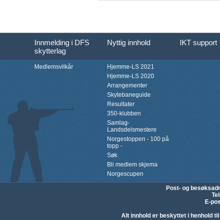
Innmelding i DFS
Nyttig innhold
IKT support
skytterlag
Medlemsvilkår
Hjemme-LS 2021
Hjemme-LS 2020
Arrangementer
Skytebaneguide
Resultater
350-klubben
Samlag-
Landsdelsmestere
Norgestoppen - 100 på
topp -
Søk
Bli medlem skjema
Norgescupen
Post- og besøksad
Te
E-pos
Alt innhold er beskyttet i henhold 