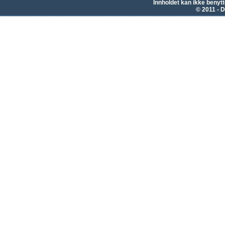
Innholdet kan ikke beny
© 2011 - D