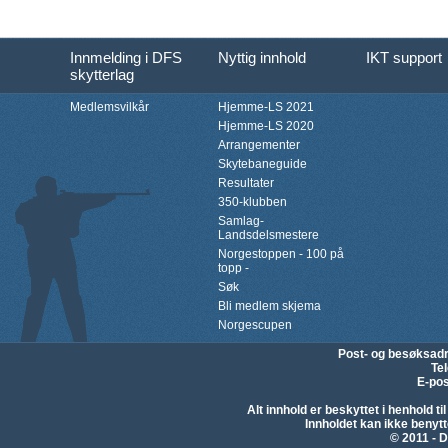
Innmelding i DFS
Nyttig innhold
IKT support
skytterlag
Medlemsvilkår
Hjemme-LS 2021
Hjemme-LS 2020
Arrangementer
Skytebaneguide
Resultater
350-klubben
Samlag-
Landsdelsmestere
Norgestoppen - 100 på
topp -
Søk
Bli medlem skjema
Norgescupen
Post- og besøksad
Te
E-pos
Alt innhold er beskyttet i henhold 
Innholdet kan ikke beny
© 2011 - D