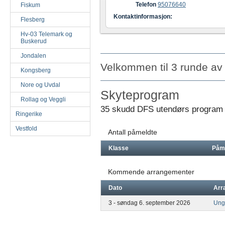
Telefon
95076640
Fiskum
Kontaktinformasjon:
Flesberg
Hv-03 Telemark og
Buskerud
Jondalen
Velkommen til 3 runde a
Kongsberg
Nore og Uvdal
Skyteprogram
Rollag og Veggli
35 skudd DFS utendørs program
Ringerike
Vestfold
Antall påmeldte
Klasse
Påm
Kommende arrangementer
Dato
Arr
3 - søndag 6. september 2026
Ung