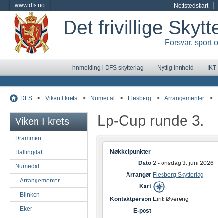
www.dfs.no
Nettstedskart
Det frivillige Skyt
Forsvar, sport 
Innmelding i DFS skytterlag
Nyttig innhold
IKT
DFS
>
Viken I krets
>
Numedal
>
Flesberg
>
Arrangementer
>
Lp-Cup runde 3.
Viken I krets
Drammen
Nøkkelpunkter
Hallingdal
Dato
2 - onsdag 3. juni 2026
Numedal
Arrangør
Flesberg Skytterlag
Arrangementer
Kart
Blinken
Kontaktperson
Eirik Øvereng
Eker
E-post