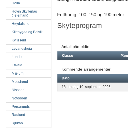
Holla
Hovin Skytterlag
Felthurtig: 100, 150 og 190 meter
(Telemark)
Skyteprogram
Høydalsmo
Kilebygda og Bolvik
Kviteseid
Antall påmeldte
Levangsheia
Klasse
Påm
Lunde
Løveid
Kommende arrangementer
Mælum
Dato
Møsstrond
18 - lørdag 19. september 2026
Nissedal
Notodden
Porsgrunds
Rauland
Rjukan