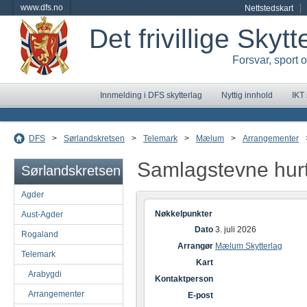
www.dfs.no
Nettstedskart
Det frivillige Skyt
Forsvar, sport 
Innmelding i DFS skytterlag
Nyttig innhold
IKT
DFS
>
Sørlandskretsen
>
Telemark
>
Mælum
>
Arrangementer
Samlagstevne hurt
Sørlandskretsen
Agder
Nøkkelpunkter
Aust-Agder
Dato
3. juli 2026
Rogaland
Arrangør
Mælum Skytterlag
Telemark
Kart
Arabygdi
Kontaktperson
Arrangementer
E-post