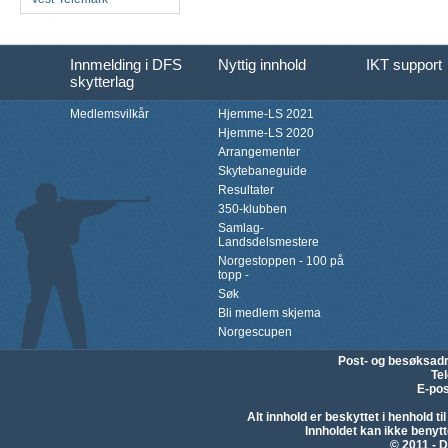
Innmelding i DFS
Nyttig innhold
IKT support
skytterlag
Medlemsvilkår
Hjemme-LS 2021
Hjemme-LS 2020
Arrangementer
Skytebaneguide
Resultater
350-klubben
Samlag-
Landsdelsmestere
Norgestoppen - 100 på
topp -
Søk
Bli medlem skjema
Norgescupen
Post- og besøksad
Te
E-pos
Alt innhold er beskyttet i henhold 
Innholdet kan ikke beny
© 2011 - D