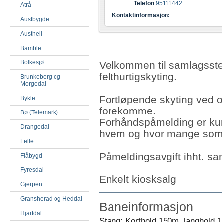
Telefon
95111442
Atrå
Kontaktinformasjon:
Austbygde
Austheii
Bamble
Bolkesjø
Velkommen til samlagsste
felthurtigskyting.
Brunkeberg og
Morgedal
Fortløpende skyting ved 
Bykle
forekomme.
Bø (Telemark)
Forhåndspåmelding er kun 
Drangedal
hvem og hvor mange som 
Felle
Påmeldingsavgift ihht. s
Flåbygd
Fyresdal
Enkelt kiosksalg
Gjerpen
Gransherad og Heddal
Baneinformasjon
Hjartdal
Stang: Korthold 150m, langhold 1