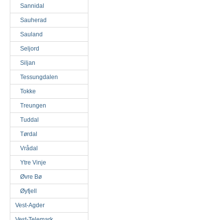
Sannidal
Sauherad
Sauland
Seljord
Siljan
Tessungdalen
Tokke
Treungen
Tuddal
Tørdal
Vrådal
Ytre Vinje
Øvre Bø
Øyfjell
Vest-Agder
Vest-Telemark