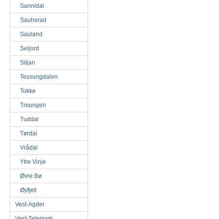
Sannidal
Sauherad
Sauland
Seljord
Siljan
Tessungdalen
Tokke
Treungen
Tuddal
Tørdal
Vrådal
Ytre Vinje
Øvre Bø
Øyfjell
Vest-Agder
Vest-Telemark