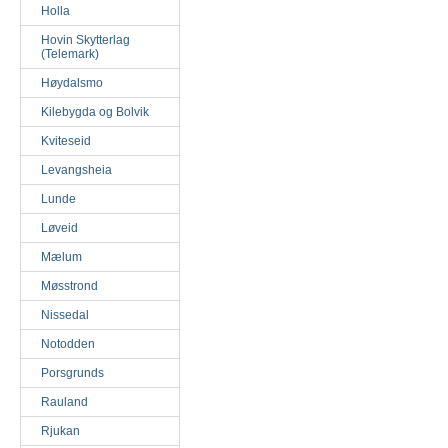
Holla
Hovin Skytterlag
(Telemark)
Høydalsmo
Kilebygda og Bolvik
Kviteseid
Levangsheia
Lunde
Løveid
Mælum
Møsstrond
Nissedal
Notodden
Porsgrunds
Rauland
Rjukan