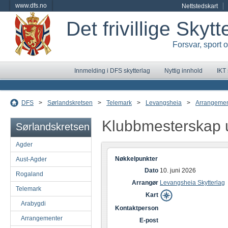
www.dfs.no
Nettstedskart
Det frivillige Skyt
Forsvar, sport 
Innmelding i DFS skytterlag
Nyttig innhold
IKT
DFS
>
Sørlandskretsen
>
Telemark
>
Levangsheia
>
Arrangemen
Klubbmesterskap 
Sørlandskretsen
Agder
Nøkkelpunkter
Aust-Agder
Dato
10. juni 2026
Rogaland
Arrangør
Levangsheia Skytterlag
Telemark
Kart
Arabygdi
Kontaktperson
Arrangementer
E-post