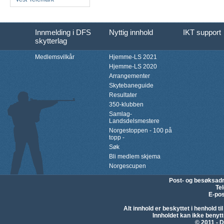
Innmelding i DFS
Nyttig innhold
IKT support
skytterlag
Medlemsvilkår
Hjemme-LS 2021
Hjemme-LS 2020
Arrangementer
Skytebaneguide
Resultater
350-klubben
Samlag-
Landsdelsmestere
Norgestoppen - 100 på
topp -
Søk
Bli medlem skjema
Norgescupen
Post- og besøksad
Te
E-pos
Alt innhold er beskyttet i henhold 
Innholdet kan ikke beny
© 2011 - D