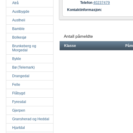
Telefon
40237479
Atrå
Kontaktinformasjon:
Austbygde
Austheii
Bamble
Antall påmeldte
Bolkesjø
Klasse
Påm
Brunkeberg og
Morgedal
Bykle
Bø (Telemark)
Drangedal
Felle
Flåbygd
Fyresdal
Gjerpen
Gransherad og Heddal
Hjartdal