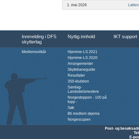
1. mai 2026
Løite
Innmelding i DFS
Nyttig innhold
IKT support
skytterlag
Medlemsvilkår
Hjemme-LS 2021
Hjemme-LS 2020
Arrangementer
Skytebaneguide
Resultater
350-klubben
Samlag-
Landsdelsmestere
Norgestoppen - 100 på
topp -
Søk
Bli medlem skjema
Norgescupen
Post- og besøksad
Te
E-pos