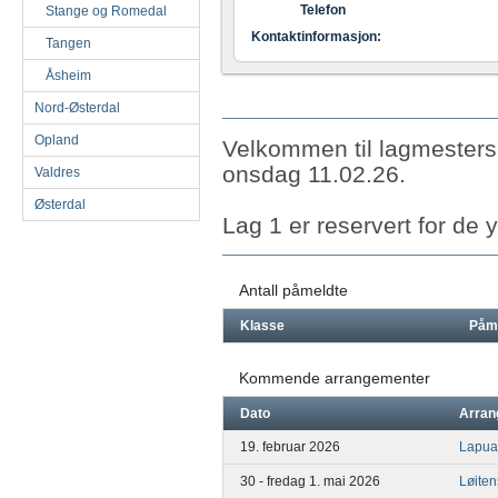
Telefon
Stange og Romedal
Kontaktinformasjon:
Tangen
Åsheim
Nord-Østerdal
Opland
Velkommen til lagmestersk
onsdag 11.02.26.
Valdres
Østerdal
Lag 1 er reservert for de 
Antall påmeldte
Klasse
Påm
Kommende arrangementer
Dato
Arran
19. februar 2026
Lapua
30 - fredag 1. mai 2026
Løite