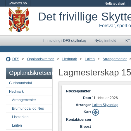
www.dfs.no
Nettstedskart
Det frivillige Skyt
Forsvar, sport 
Innmelding i DFS skytterlag
Nyttig innhold
IKT
DFS
>
Opplandskretsen
>
Hedmark
>
Løiten
>
Arrangementer
Lagmesterskap 15
Opplandskretsen
Gudbrandsdal
Nøkkelpunkter
Hedmark
Dato
11. februar 2026
Arrangementer
Arrangør
Løiten Skytterlag
Brumunddal og Nes
Kart
Lismarken
Kontaktperson
Løiten
E-post